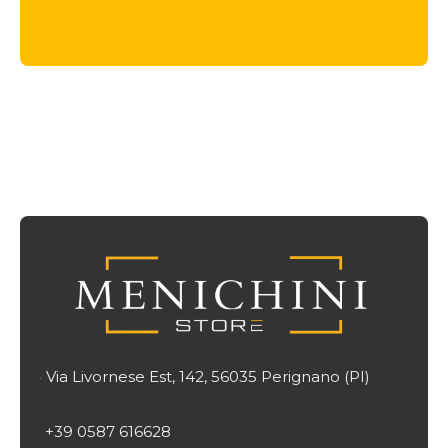
originale
attuale
era:
è:
2.705 €.
2.218 €.
Via Livornese Est, 142, 56035 Perignano (PI)

+39 0587 616628