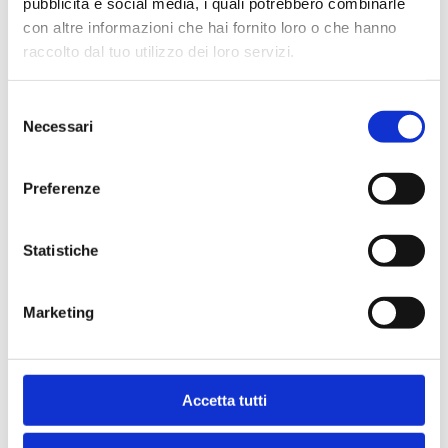
pubblicità e social media, i quali potrebbero combinarle
con altre informazioni che hai fornito loro o che hanno
raccolto dal tuo utilizzo dei loro servizi.
Selezione
Necessari
del
Velocità
consenso
Partenza in 48 ore, salvo disponibilità
Preferenze
Statistiche
Marketing
Assistenza
Accetta tutti
Assistenza con Chat 
e Telefono