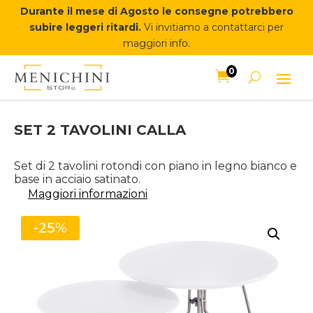
Durante il mese di Agosto le consegne potrebbero
subire leggeri ritardi.
Vi invitiamo a contattarci per
maggiori info.
0

SET 2 TAVOLINI CALLA
Set di 2 tavolini rotondi con piano in legno bianco e
base in acciaio satinato.
Maggiori informazioni
-25%