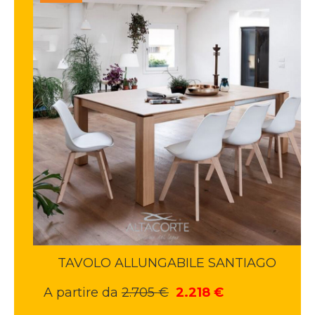
TAVOLO ALLUNGABILE SANTIAGO
Il
Il
A partire da
2.705
€
2.218
€
prezzo
prezzo