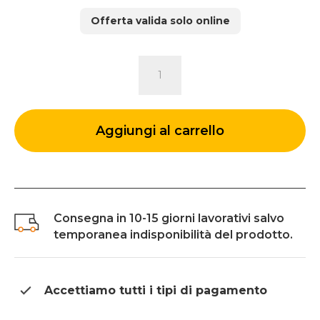
originale
attuale
Offerta valida solo online
era:
è:
166 €.
124 €.
SET
2
TAVOLINI
CALLA
quantità
Aggiungi al carrello
Consegna in 10-15 giorni lavorativi salvo
temporanea indisponibilità del prodotto.
Accettiamo tutti i tipi di
pagamento