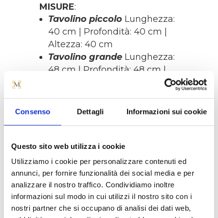
MISURE
:
Tavolino piccolo
Lunghezza:
40 cm | Profondità: 40 cm |
Altezza: 40 cm
Tavolino grande
Lunghezza:
48 cm | Profondità: 48 cm |
Altezza: 45 cm
Consenso
Dettagli
Informazioni sui cookie
Questo sito web utilizza i cookie
Utilizziamo i cookie per personalizzare contenuti ed
annunci, per fornire funzionalità dei social media e per
La tua casa merita il 
analizzare il nostro traffico. Condividiamo inoltre
meglio, anche nel servizio.
informazioni sul modo in cui utilizzi il nostro sito con i
nostri partner che si occupano di analisi dei dati web,