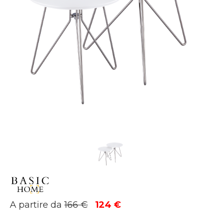
Il
Il
A partire da
166
€
124
€
prezzo
prezzo