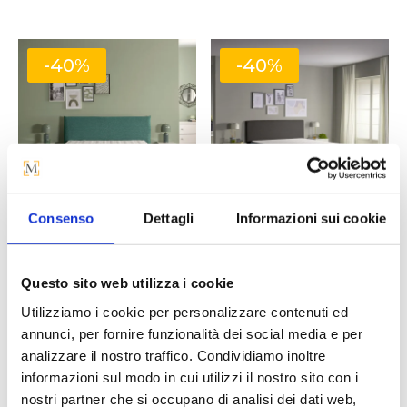
prezzo
prezzo
prezzo
prez
originale
attuale
originale
attua
era:
è:
era:
è:
-40%
-40%
1.113 €.
668 €.
742 €.
445 €
Consenso
Dettagli
Informazioni sui cookie
MATERASSO
MATERASSO
MATRIMONIALE
PIAZZA E MEZZO
ECLIPSE DORELAN
MIRA DORELAN
Questo sito web utilizza i cookie
Il
Il
Il
Il
A partire da
1.298
€
779
€
A partire da
1.113
€
668
€
Utilizziamo i cookie per personalizzare contenuti ed
prezzo
prezzo
prezzo
prez
annunci, per fornire funzionalità dei social media e per
analizzare il nostro traffico. Condividiamo inoltre
originale
attuale
originale
attu
informazioni sul modo in cui utilizzi il nostro sito con i
era:
è:
era:
è:
-40%
-40%
nostri partner che si occupano di analisi dei dati web,
1.298 €.
779 €.
1.113 €.
668 