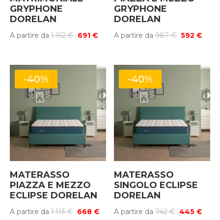
GRYPHONE
GRYPHONE
DORELAN
DORELAN
Il
Il
Il
Il
A partire da
1.152
€
691
€
A partire da
987
€
592
€
prezzo
prezzo
prezzo
prez
originale
attuale
originale
attua
era:
è:
era:
è:
-40%
-40%
1.152 €.
691 €.
987 €.
592 €
MATERASSO
MATERASSO
PIAZZA E MEZZO
SINGOLO ECLIPSE
ECLIPSE DORELAN
DORELAN
Il
Il
Il
Il
A partire da
1.113
€
668
€
A partire da
742
€
445
€