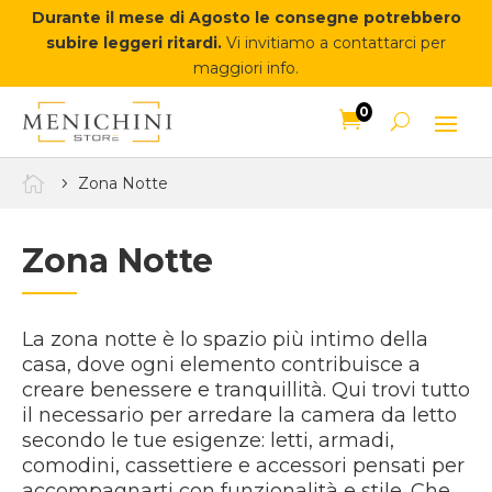
Durante il mese di Agosto le consegne potrebbero
subire leggeri ritardi.
Vi invitiamo a contattarci per
maggiori info.
0


Zona Notte
Zona Notte
La zona notte è lo spazio più intimo della
casa, dove ogni elemento contribuisce a
creare benessere e tranquillità. Qui trovi tutto
il necessario per arredare la camera da letto
secondo le tue esigenze: letti, armadi,
comodini, cassettiere e accessori pensati per
accompagnarti con funzionalità e stile. Che