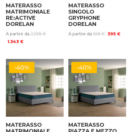
MATERASSO
MATERASSO
MATRIMONIALE
SINGOLO
RE:ACTIVE
GRYPHONE
DORELAN
DORELAN
Il
Il
Il
A partire da
2.238
€
A partire da
658
€
395
€
Il
prezzo
prezzo
prez
1.343
€
prezzo
originale
originale
attua
attuale
era:
era:
è:
è:
2.238 €.
658 €.
395 €
-40%
-40%
1.343 €.
MATERASSO
MATERASSO
MATRIMONIALE
PIAZZA E MEZZO