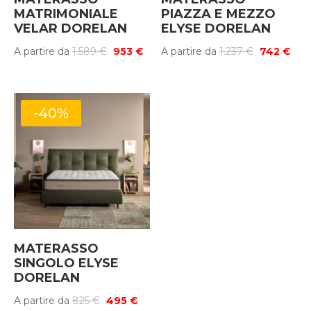
MATRIMONIALE
PIAZZA E MEZZO
VELAR DORELAN
ELYSE DORELAN
Il
Il
Il
Il
A partire da
1.589
€
953
€
A partire da
1.237
€
742
€
prezzo
prezzo
prezzo
pre
originale
attuale
originale
attu
era:
è:
era:
è:
-40%
1.589 €.
953 €.
1.237 €.
742 
MATERASSO
SINGOLO ELYSE
DORELAN
Il
Il
A partire da
825
€
495
€