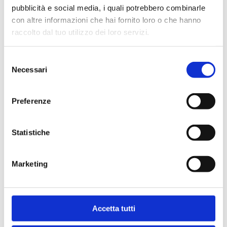
pubblicità e social media, i quali potrebbero combinarle
con altre informazioni che hai fornito loro o che hanno
raccolto dal tuo utilizzo dei loro servizi.
Selezione
Necessari
del
consenso
MATERASSO
MATERASSO
SINGOLO MIRA
MATRIMONIALE
Preferenze
DORELAN
MIRA DORELAN
Il
Il
Il
Il
A partire da
742
€
445
€
A partire da
1.298
€
779
€
Statistiche
prezzo
prezzo
prezzo
pre
originale
attuale
originale
att
Marketing
era:
è:
era:
è:
-46%
-40%
742 €.
445 €.
1.298 €.
779
Accetta tutti