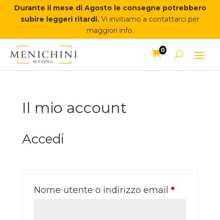
Durante il mese di Agosto le consegne potrebbero
subire leggeri ritardi.
Vi invitiamo a contattarci per
maggiori info.
0

Il mio account
Accedi
Nome utente o indirizzo email
*