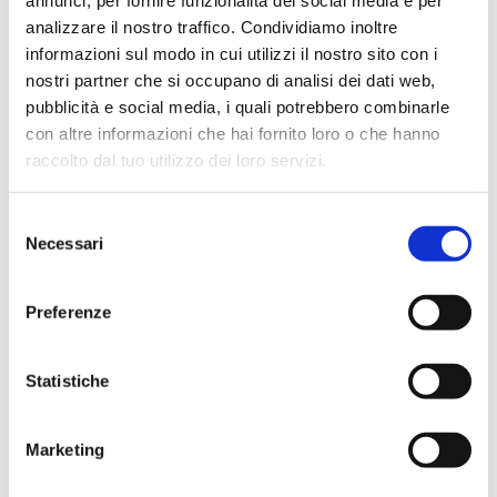
annunci, per fornire funzionalità dei social media e per
Un link per impostare una nuova
analizzare il nostro traffico. Condividiamo inoltre
password verrà inviato al tuo
informazioni sul modo in cui utilizzi il nostro sito con i
indirizzo email.
nostri partner che si occupano di analisi dei dati web,
pubblicità e social media, i quali potrebbero combinarle
I tuoi dati personali verranno
con altre informazioni che hai fornito loro o che hanno
utilizzati per supportare la tua
raccolto dal tuo utilizzo dei loro servizi.
esperienza su questo sito web, per
gestire l'accesso al tuo account e
Selezione
per altri scopi descritti nella nostra
Necessari
del
privacy policy
.
consenso
Registrati
Preferenze
Statistiche
Marketing