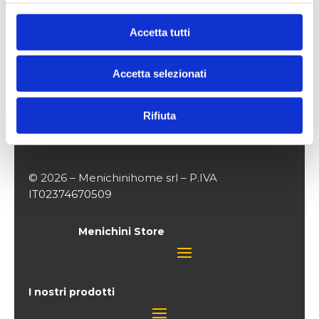
Accetta tutti
Accetta selezionati
Via Livornese Est, 142, 56035 Perignano (PI)

Rifiuta
+39 0587 616628
+39 327 486 81 31
© 2026 – Menichinihome srl – P.IVA
IT02374670509
Menichini Store
I nostri prodotti