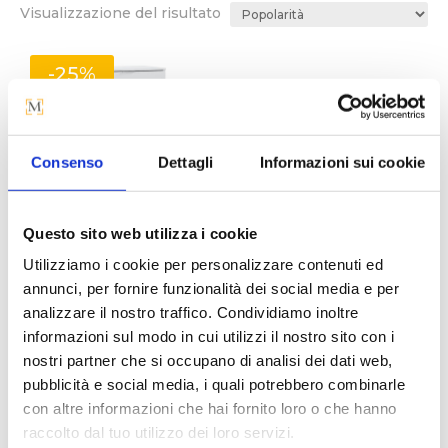
Visualizzazione del risultato
-25%
Consenso
Dettagli
Informazioni sui cookie
Questo sito web utilizza i cookie
Utilizziamo i cookie per personalizzare contenuti ed
SETTIMANALE
RIFUGIO
annunci, per fornire funzionalità dei social media e per
analizzare il nostro traffico. Condividiamo inoltre
Il
Il
A partire da
344
€
258
€
informazioni sul modo in cui utilizzi il nostro sito con i
prezzo
prezzo
nostri partner che si occupano di analisi dei dati web,
originale
attuale
pubblicità e social media, i quali potrebbero combinarle
era:
è:
con altre informazioni che hai fornito loro o che hanno
344 €.
258 €.
raccolto dal tuo utilizzo dei loro servizi.