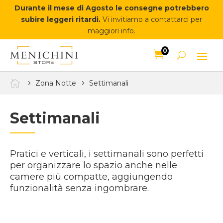
Durante il mese di Agosto le consegne potrebbero
subire leggeri ritardi.
Vi invitiamo a contattarci per
maggiori info.
0


Zona Notte
Settimanali
Settimanali
Pratici e verticali, i settimanali sono perfetti
per organizzare lo spazio anche nelle
camere più compatte, aggiungendo
funzionalità senza ingombrare.