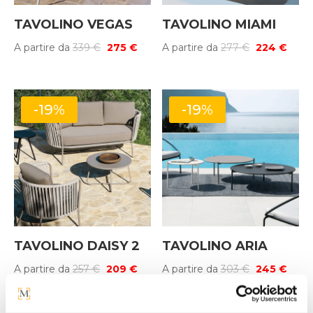
TAVOLINO VEGAS
TAVOLINO MIAMI
Il
Il
Il
Il
A partire da
339
€
275
€
A partire da
277
€
224
€
prezzo
prezzo
prezzo
prez
originale
attuale
originale
attua
era:
è:
era:
è:
-19%
-19%
339 €.
275 €.
277 €.
224 €
TAVOLINO DAISY 2
TAVOLINO ARIA
Il
Il
Il
Il
A partire da
257
€
209
€
A partire da
303
€
245
€
prezzo
prezzo
prezzo
prez
originale
attuale
originale
attua