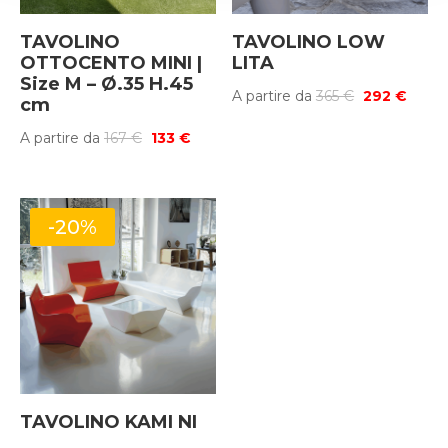
TAVOLINO
TAVOLINO LOW
OTTOCENTO MINI |
LITA
Size M – Ø.35 H.45
Il
Il
A partire da
365
€
292
€
cm
prezzo
prezz
Il
Il
A partire da
167
€
133
€
originale
attua
prezzo
prezzo
era:
è:
originale
attuale
365 €.
292 €
era:
è:
-20%
167 €.
133 €.
TAVOLINO KAMI NI