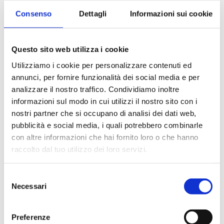
era:
è:
era:
è:
-20%
-20%
Consenso
Dettagli
Informazioni sui cookie
257 €.
209 €.
303 €.
245 €
Questo sito web utilizza i cookie
Utilizziamo i cookie per personalizzare contenuti ed
annunci, per fornire funzionalità dei social media e per
analizzare il nostro traffico. Condividiamo inoltre
informazioni sul modo in cui utilizzi il nostro sito con i
TAVOLINO TOY
TAVOLINO TEA
nostri partner che si occupano di analisi dei dati web,
TIME
pubblicità e social media, i quali potrebbero combinarle
Il
Il
A partire da
179
€
143
€
Il
Il
con altre informazioni che hai fornito loro o che hanno
A partire da
524
€
419
€
prezzo
prezzo
raccolto dal tuo utilizzo dei loro servizi.
prezzo
prezz
originale
attuale
originale
attua
era:
è:
era:
è:
Selezione
179 €.
143 €.
-20%
-20%
Necessari
del
524 €.
419 €
consenso
Preferenze