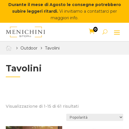
Durante il mese di Agosto le consegne potrebbero
subire leggeri ritardi.
Vi invitiamo a contattarci per
maggiori info.
0


Outdoor
Tavolini
Tavolini
Popolarità
Visualizzazione di 1-15 di 61 risultati