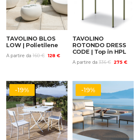
TAVOLINO BLOS
TAVOLINO
LOW | Polietilene
ROTONDO DRESS
CODE | Top in HPL
Il
Il
A partire da
160
€
128
€
Il
Il
A partire da
336
€
275
€
prezzo
prezzo
prezzo
prezz
originale
attuale
originale
attua
era:
è:
era:
è:
160 €.
128 €.
-19%
-19%
336 €.
275 €