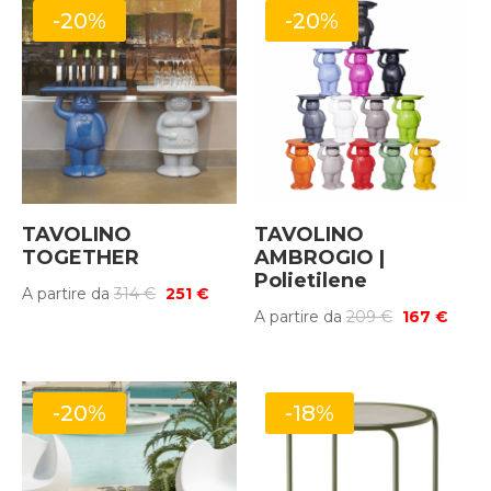
-20%
-20%
TAVOLINO
TAVOLINO
TOGETHER
AMBROGIO |
Polietilene
Il
Il
A partire da
314
€
251
€
Il
Il
A partire da
209
€
167
€
prezzo
prezzo
prezzo
prez
originale
attuale
originale
attua
era:
è:
era:
è:
314 €.
251 €.
-20%
-18%
209 €.
167 €