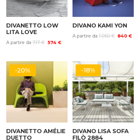
DIVANETTO LOW
DIVANO KAMI YON
LITA LOVE
Il
Il
A partire da
1.050
€
840
€
Il
Il
A partire da
717
€
574
€
prezzo
pre
prezzo
prezzo
originale
att
originale
attuale
era:
è:
era:
è:
1.050 €.
840
-20%
-18%
717 €.
574 €.
DIVANETTO AMÉLIE
DIVANO LISA SOFA
DUETTO
FILÒ 2884