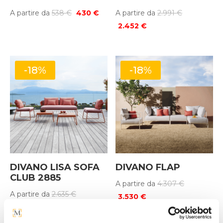
Il
Il
Il
A partire da
538
€
430
€
A partire da
2.991
€
prezzo
prezzo
Il
prezzo
2.452
€
originale
attuale
prezzo
originale
era:
è:
attuale
era:
538 €.
430 €.
è:
2.991 €.
-18%
-18%
2.452 €.
DIVANO LISA SOFA
DIVANO FLAP
CLUB 2885
Il
A partire da
4.307
€
Il
A partire da
2.635
€
Il
prezzo
3.530
€
Il
prezzo
2.160
€
prezzo
originale
prezzo
originale
attuale
era: