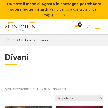
Durante il mese di Agosto le consegne potrebbero
subire leggeri ritardi.
Vi invitiamo a contattarci per
maggiori info.
0


Outdoor
Divani
Divani
Popolarità
Visualizzazione di 1-15 di 41 risultati