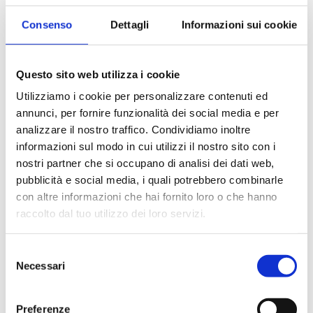
attuale
era:
è:
4.307 €.
Consenso
Dettagli
Informazioni sui cookie
è:
2.635 €.
3.530 €.
-20%
-20%
2.160 €.
Questo sito web utilizza i cookie
Utilizziamo i cookie per personalizzare contenuti ed
annunci, per fornire funzionalità dei social media e per
analizzare il nostro traffico. Condividiamo inoltre
informazioni sul modo in cui utilizzi il nostro sito con i
nostri partner che si occupano di analisi dei dati web,
DIVANO MARA
DIVANO MARA
pubblicità e social media, i quali potrebbero combinarle
MASAI
con altre informazioni che hai fornito loro o che hanno
Il
A partire da
2.818
€
Il
A partire da
2.818
€
raccolto dal tuo utilizzo dei loro servizi.
Il
prezzo
2.255
€
Il
prezzo
2.255
€
prezzo
originale
prezzo
originale
Selezione
attuale
era:
Necessari
attuale
era:
del
è:
2.818 €.
consenso
è:
2.818 €.
2.255 €.
-20%
-20%
2.255 €.
Preferenze