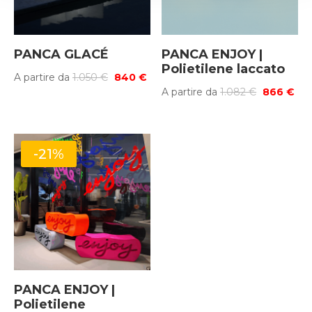
PANCA GLACÉ
PANCA ENJOY |
Polietilene laccato
Il
Il
A partire da
1.050
€
840
€
Il
Il
A partire da
1.082
€
866
€
prezzo
prezzo
prezzo
pre
originale
attuale
originale
att
era:
è:
era:
è:
1.050 €.
840 €.
-21%
1.082 €.
866
PANCA ENJOY |
Polietilene