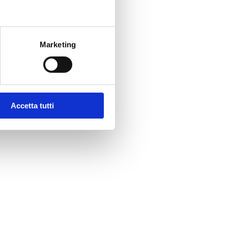
vestita in effetto
e cucina e soggiorno.
Marketing
lire.
Accetta tutti
damento esistente.