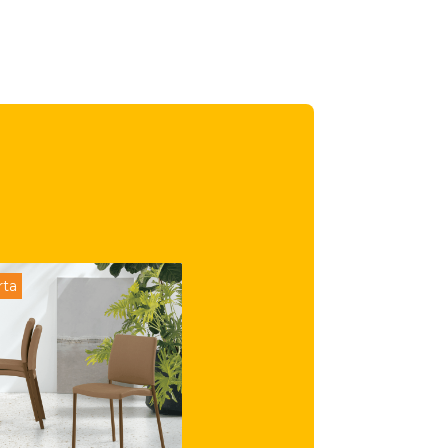
rta
Offerta