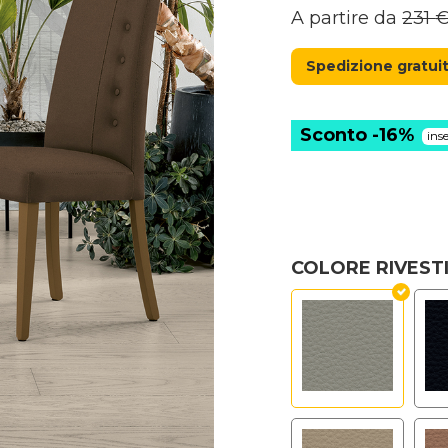
A partire da
231
Spedizione gratuit
Sconto -16%
ins
COLORE RIVES