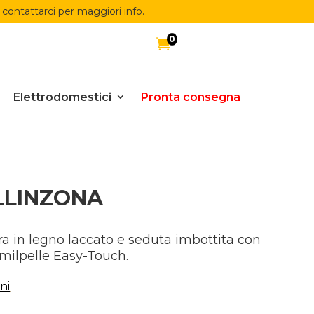
 contattarci per maggiori info.
0

Elettrodomestici
Pronta consegna
LLINZONA
ra in legno laccato e seduta imbottita con
imilpelle Easy-Touch.
ni