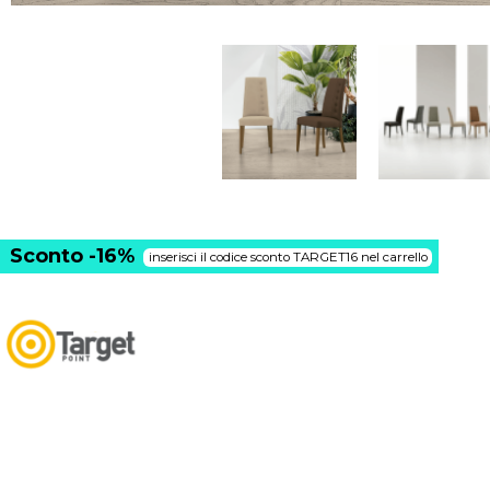
Sconto -16%
inserisci il codice sconto TARGET16 nel carrello