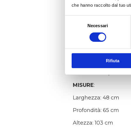
La
sedia Bellinzona
co
che hanno raccolto dal tuo uti
pelle Easy-Touch.
Selezione
Il design essenziale si
Necessari
del
consenso
La seduta è comoda e b
Il rivestimento effetto 
La struttura in legno 
Rifiuta
La sedia è disponibile
MISURE
:
Larghezza: 48 cm
Profondità: 65 cm
Altezza: 103 cm