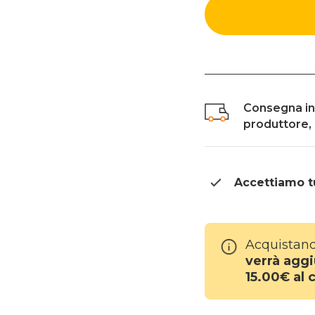
Consegna in 7
produttore, a
Accettiamo tut
Acquistando
verrà agg
15.00€ al c