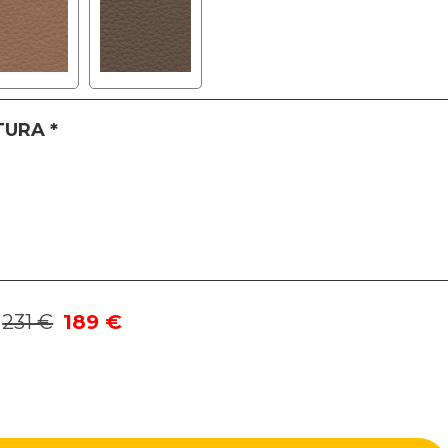
TURA
*
231 €
189 €