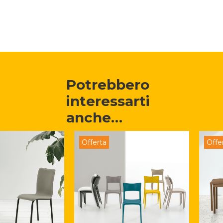
Potrebbero 
interessarti 
anche…
Offerta
Offe