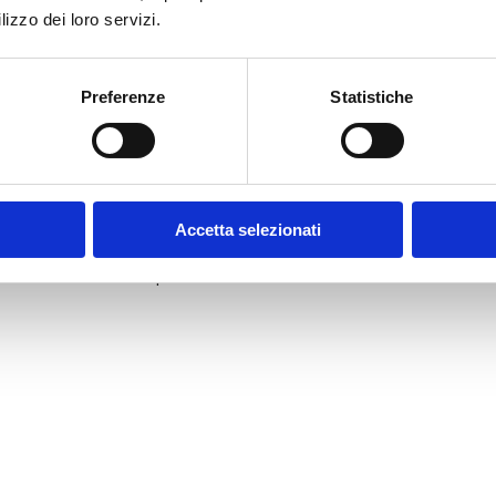
n struttura in legno laccato e seduta imbottita è ri
lizzo dei loro servizi.
 adatta a diversi ambienti della casa, in particolar
Preferenze
Statistiche
en rifinita, pensata per un utilizzo quotidiano.
pelle garantisce una superficie liscia e facile da pu
dona stabilità e un aspetto moderno.
Accetta selezionati
 in diversi colori per abbinarsi facilmente all’arre