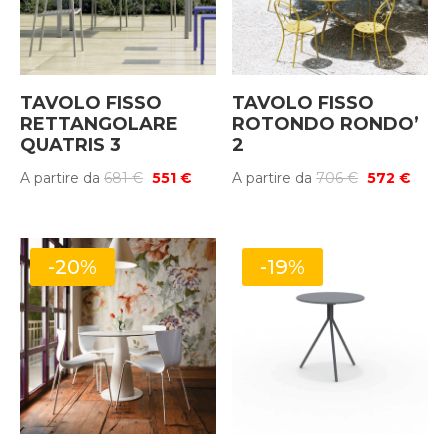
TAVOLO FISSO
TAVOLO FISSO
RETTANGOLARE
ROTONDO RONDO’
QUATRIS 3
2
Il
Il
Il
Il
A partire da
681
€
551
€
A partire da
706
€
572
€
prezzo
prezzo
prezzo
prez
originale
attuale
originale
attua
era:
è:
era:
è:
-20%
-19%
681 €.
551 €.
706 €.
572 €