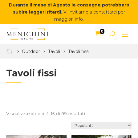
Durante il mese di Agosto le consegne potrebbero
subire leggeri ritardi.
Vi invitiamo a contattarci per
maggiori info.
0


Outdoor
Tavoli
Tavoli fissi
Tavoli fissi
Popolarità
Visualizzazione di 1-15 di 99 risultati