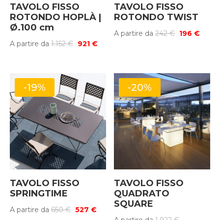
TAVOLO FISSO
TAVOLO FISSO
ROTONDO HOPLÀ |
ROTONDO TWIST
Ø.100 cm
Il
Il
A partire da
242
€
196
€
Il
Il
A partire da
1.152
€
921
€
prezzo
prezz
prezzo
prezzo
originale
attua
originale
attuale
era:
è:
era:
è:
242 €.
196 €.
-19%
-20%
1.152 €.
921 €.
TAVOLO FISSO
TAVOLO FISSO
SPRINGTIME
QUADRATO
SQUARE
Il
Il
A partire da
650
€
527
€
Il
A partire da
1.922
€