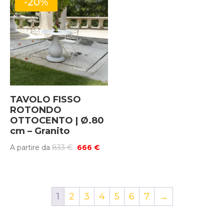
-20%
922 €.
738 €.
TAVOLO FISSO
ROTONDO
OTTOCENTO | Ø.80
cm – Granito
Il
Il
A partire da
833
€
666
€
prezzo
prezzo
originale
attuale
era:
è:
1
2
3
4
5
6
7
→
833 €.
666 €.