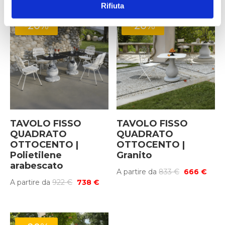
originale
attuale
Rifiuta
attuale
era:
era:
è:
è:
1.883 €.
-20%
-20%
2.152 €.
1.722 €.
1.506 €.
TAVOLO FISSO
TAVOLO FISSO
QUADRATO
QUADRATO
OTTOCENTO |
OTTOCENTO |
Polietilene
Granito
arabescato
Il
Il
A partire da
833
€
666
€
Il
Il
A partire da
922
€
738
€
prezzo
prez
prezzo
prezzo
originale
attua
originale
attuale
era:
è:
era:
è:
833 €.
666 €