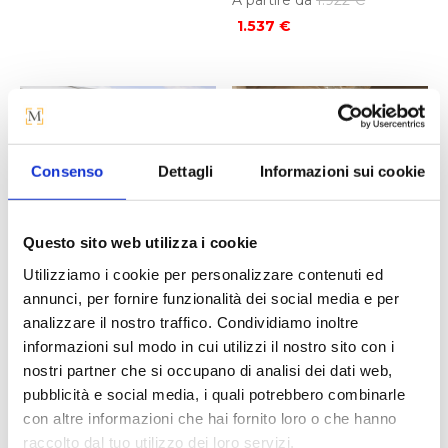
prezzo
prezzo
Il
prezzo
1.537
€
originale
attuale
prezzo
originale
era:
è:
attuale
era:
650 €.
527 €.
è:
1.922 €.
-20%
-20%
1.537 €.
Consenso
Dettagli
Informazioni sui cookie
Questo sito web utilizza i cookie
Utilizziamo i cookie per personalizzare contenuti ed
annunci, per fornire funzionalità dei social media e per
TAVOLO FISSO
TAVOLO FISSO
analizzare il nostro traffico. Condividiamo inoltre
RETTANGOLARE
ROTONDO
informazioni sul modo in cui utilizzi il nostro sito con i
OTTOCENTO
OTTOCENTO |
nostri partner che si occupano di analisi dei dati web,
Ø.140 cm – Granito
Il
A partire da
4.048
€
pubblicità e social media, i quali potrebbero combinarle
Il
A partire da
1.947
€
Il
prezzo
3.238
€
con altre informazioni che hai fornito loro o che hanno
Il
prezzo
1.558
€
prezzo
originale
raccolto dal tuo utilizzo dei loro servizi.