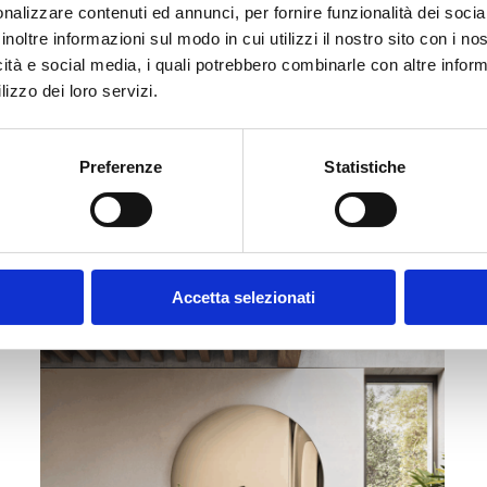
nalizzare contenuti ed annunci, per fornire funzionalità dei socia
inoltre informazioni sul modo in cui utilizzi il nostro sito con i n
icità e social media, i quali potrebbero combinarle con altre inform
lizzo dei loro servizi.
COMPOSIZIONE INGRESSO | SPECCHIO
Preferenze
Statistiche
JESSICA
Il
Il
A partire da
575
€
449
€
prezzo
prezzo
originale
attuale
Accetta selezionati
era:
è:
-30%
575 €.
449 €.