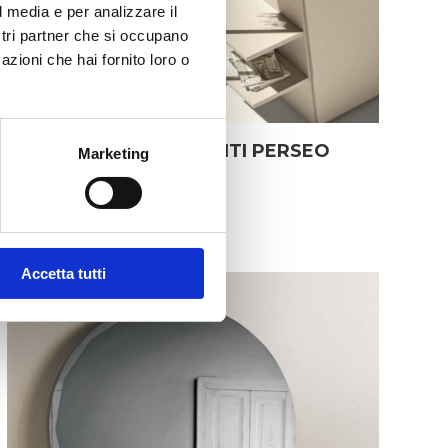
l media e per analizzare il
ostri partner che si occupano
azioni che hai fornito loro o
INGRESSO APPENDIABITI PERSEO
Marketing
Il
Il
A partire da
174
€
147
€
prezzo
prezzo
originale
attuale
era:
è:
Accetta tutti
174 €.
147 €.
-30%