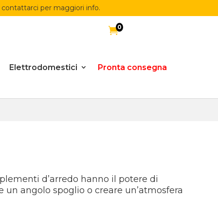
 contattarci per maggiori info.
0

Elettrodomestici
Pronta consegna
lementi d’arredo hanno il potere di
ire un angolo spoglio o creare un’atmosfera