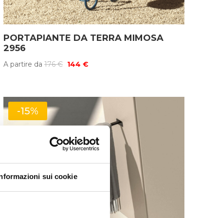
PORTAPIANTE DA TERRA MIMOSA
2956
Il
Il
A partire da
176
€
144
€
prezzo
prezzo
originale
attuale
era:
è:
-15%
176 €.
144 €.
Informazioni sui cookie