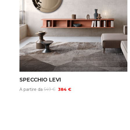
SPECCHIO LEVI
Il
Il
A partire da
549
€
384
€
prezzo
prezzo
originale
attuale
era:
è:
549 €.
384 €.