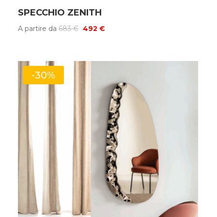
SPECCHIO ZENITH
Il
Il
A partire da
683
€
492
€
prezzo
prezzo
originale
attuale
era:
è:
-30%
683 €.
492 €.