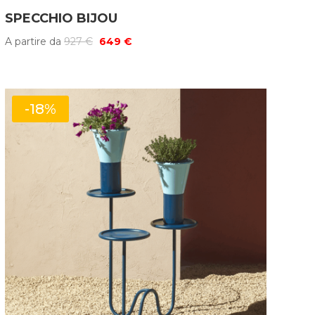
SPECCHIO BIJOU
Il
Il
A partire da
927
€
649
€
prezzo
prezzo
originale
attuale
era:
è:
-18%
927 €.
649 €.