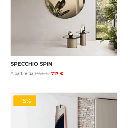
SPECCHIO SPIN
Il
Il
A partire da
1.025
€
717
€
prezzo
prezzo
originale
attuale
era:
è:
-15%
1.025 €.
717 €.