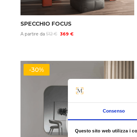
SPECCHIO FOCUS
Il
Il
A partire da
512
€
369
€
prezzo
prezzo
originale
attuale
era:
è:
512 €.
369 €.
-30%
Consenso
Questo sito web utilizza i c