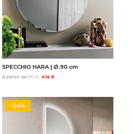
SPECCHIO HARA | Ø.90 cm
Il
Il
A partire da
592
€
414
€
prezzo
prezzo
originale
attuale
era:
è:
-24%
592 €.
414 €.