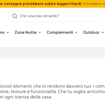
le consegne potrebbero subire leggeri ritardi.
Vi invitiamo a
rno
Zona Notte
Complementi
Outdoor
ccoli elementi che lo rendono davvero tuo. I comp
ore, texture e funzionalità. Che tu voglia arricch
er ogni stanza della casa.