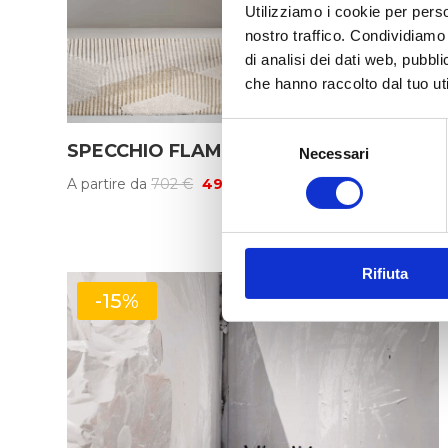
Utilizziamo i cookie per perso
nostro traffico. Condividiamo 
di analisi dei dati web, pubbl
che hanno raccolto dal tuo uti
Selezione
SPECCHIO FLAM
Necessari
del
consenso
Il
Il
A partire da
702
€
491
€
prezzo
prezzo
originale
attuale
era:
è:
Rifiuta
702 €.
491 €.
-15%