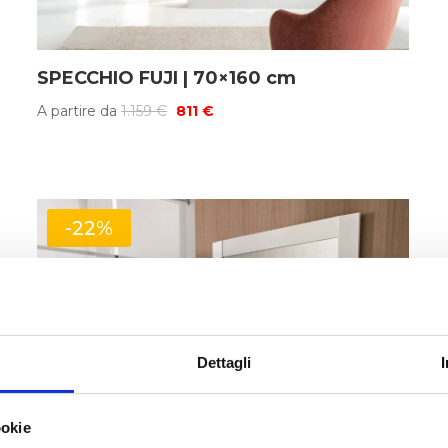
SPECCHIO FUJI | 70×160 cm
Il
Il
A partire da
1.159
€
811
€
prezzo
prezzo
originale
attuale
era:
è:
1.159 €.
811 €.
-22%
Dettagli
ookie