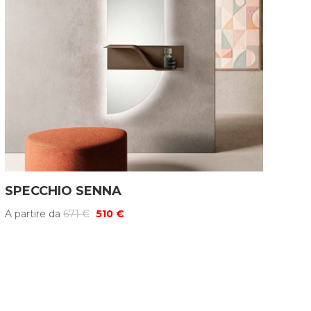
SPECCHIO SENNA
Il
Il
A partire da
671
€
510
€
prezzo
prezzo
originale
attuale
era:
è:
671 €.
510 €.