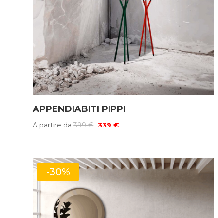
APPENDIABITI PIPPI
Il
Il
A partire da
399
€
339
€
prezzo
prezzo
originale
attuale
era:
è:
-30%
399 €.
339 €.