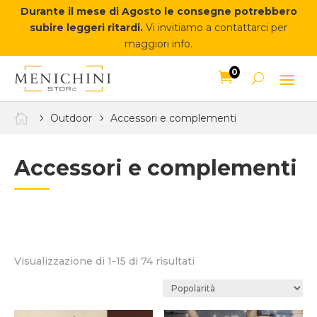
Durante il mese di Agosto le consegne potrebbero
subire leggeri ritardi.
Vi invitiamo a contattarci per
maggiori info.
0


Outdoor
Accessori e complementi
Accessori e complementi
Popolarità
Visualizzazione di 1-15 di 74 risultati