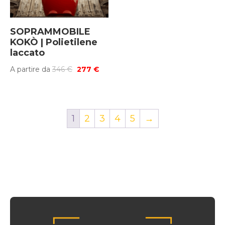
SOPRAMMOBILE
KOKÒ | Polietilene
laccato
Il
Il
A partire da
346
€
277
€
prezzo
prezzo
originale
attuale
era:
è:
1
2
3
4
5
→
346 €.
277 €.