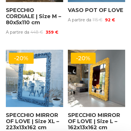
SPECCHIO
VASO POT OF LOVE
CORDIALE | Size M –
Il
Il
A partire da
115
€
92
€
80x5x110 cm
prezzo
prezzo
Il
Il
A partire da
448
€
359
€
originale
attuale
prezzo
prezzo
era:
è:
originale
attuale
115 €.
92 €.
era:
è:
-20%
-20%
448 €.
359 €.
SPECCHIO MIRROR
SPECCHIO MIRROR
OF LOVE | Size XL –
OF LOVE | Size L –
223x13x162 cm
162x13x162 cm