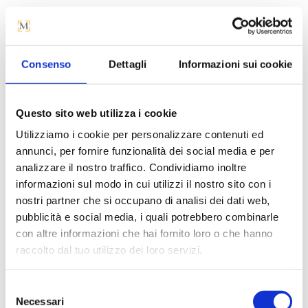
Il
Il
Il
A partire da
2.050
€
A partire da
1.665
€
1.332
€
Il
prezzo
prezzo
pr
1.640
€
prezzo
originale
originale
att
Consenso
Dettagli
Informazioni sui cookie
attuale
era:
era:
è:
è:
2.050 €.
1.665 €.
1.3
-20%
-20%
1.640 €.
Questo sito web utilizza i cookie
Utilizziamo i cookie per personalizzare contenuti ed
annunci, per fornire funzionalità dei social media e per
analizzare il nostro traffico. Condividiamo inoltre
informazioni sul modo in cui utilizzi il nostro sito con i
nostri partner che si occupano di analisi dei dati web,
pubblicità e social media, i quali potrebbero combinarle
SPECCHIO MIRROR
SPECCHIO MIRROR
con altre informazioni che hai fornito loro o che hanno
OF LOVE | Size M –
OF LOVE | Size S –
raccolto dal tuo utilizzo dei loro servizi.
162x13x99 cm
99x13x99 cm
Il
Il
Il
Il
A partire da
769
€
615
€
A partire da
544
€
436
€
Selezione
prezzo
prezzo
prezzo
prez
Necessari
del