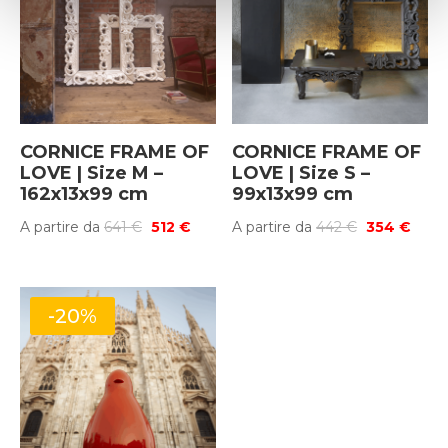
CORNICE FRAME OF
CORNICE FRAME OF
LOVE | Size M –
LOVE | Size S –
162x13x99 cm
99x13x99 cm
Il
Il
Il
Il
A partire da
641
€
512
€
A partire da
442
€
354
€
prezzo
prezzo
prezzo
prez
originale
attuale
originale
attua
era:
è:
era:
è:
-20%
641 €.
512 €.
442 €.
354 €