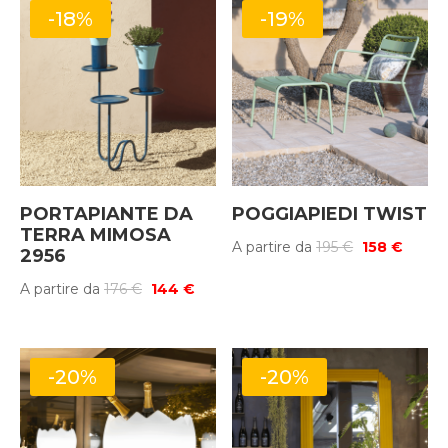
-18%
-19%
PORTAPIANTE DA
POGGIAPIEDI TWIST
TERRA MIMOSA
Il
Il
A partire da
195
€
158
€
2956
prezzo
prezz
Il
Il
A partire da
176
€
144
€
originale
attual
prezzo
prezzo
era:
è:
originale
attuale
195 €.
158 €.
era:
è:
-20%
-20%
176 €.
144 €.