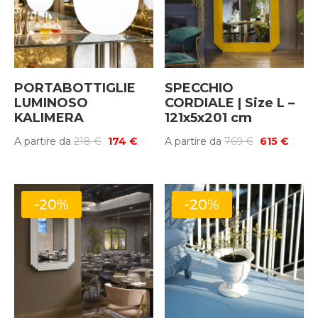
PORTABOTTIGLIE
SPECCHIO
LUMINOSO
CORDIALE | Size L –
KALIMERA
121x5x201 cm
Il
Il
Il
Il
A partire da
218
€
174
€
A partire da
769
€
615
€
prezzo
prezzo
prezzo
prezz
originale
attuale
originale
attua
era:
è:
era:
è:
-20%
-20%
218 €.
174 €.
769 €.
615 €.