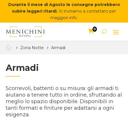
Durante il mese di Agosto le consegne potrebbero
subire leggeri ritardi.
Vi invitiamo a contattarci per
maggiori info.
0


Zona Notte
Armadi
Armadi
Scorrevoli, battenti o su misura: gli armadi ti
aiutano a tenere tutto in ordine, sfruttando al
meglio lo spazio disponibile. Disponibili in
tanti formati e finiture per adattarsi a ogni
esigenza.