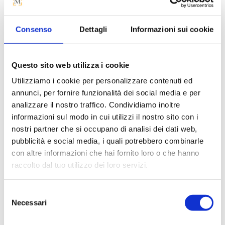
4.854 €.
Consenso
Dettagli
Informazioni sui cookie
Questo sito web utilizza i cookie
Utilizziamo i cookie per personalizzare contenuti ed
ARMADIO ACHILLE
ARMADIO
annunci, per fornire funzionalità dei social media e per
DIAMANTE
analizzare il nostro traffico. Condividiamo inoltre
Il
A partire da
5.851
€
informazioni sul modo in cui utilizzi il nostro sito con i
Il
Il
A partire da
715
€
536
€
Il
prezzo
4.388
€
nostri partner che si occupano di analisi dei dati web,
prezzo
prezz
prezzo
originale
pubblicità e social media, i quali potrebbero combinarle
originale
attual
attuale
era:
con altre informazioni che hai fornito loro o che hanno
era:
è:
è:
5.851 €.
raccolto dal tuo utilizzo dei loro servizi.
-25%
-25%
715 €.
536 €.
4.388 €.
Selezione
Necessari
del
consenso