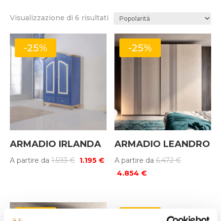
Popolarità
Visualizzazione di 6 risultati
-25%
-25%
ARMADIO IRLANDA
ARMADIO LEANDRO
Il
Il
Il
A partire da
1.593
€
1.195
€
A partire da
6.472
€
prezzo
prezzo
Il
prezzo
4.854
€
originale
attuale
prezzo
originale
era:
è:
attuale
era:
1.593 €.
1.195 €.
è:
6.472 €.
-25%
-25%