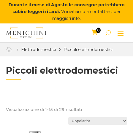
Durante il mese di Agosto le consegne potrebbero
subire leggeri ritardi.
Vi invitiamo a contattarci per
maggiori info.
0


Elettrodomestici
Piccoli elettrodomestici
Piccoli elettrodomestici
Popolarità
Visualizzazione di 1-15 di 29 risultati