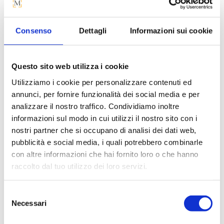
prezzo
prezz
originale
attuale
originale
attua
era:
è:
era:
è:
206 €.
169 €.
Consenso
Dettagli
Informazioni sui cookie
-18%
-18%
365 €.
299 €
Questo sito web utilizza i cookie
Utilizziamo i cookie per personalizzare contenuti ed
annunci, per fornire funzionalità dei social media e per
analizzare il nostro traffico. Condividiamo inoltre
informazioni sul modo in cui utilizzi il nostro sito con i
nostri partner che si occupano di analisi dei dati web,
MACINACAFFÈ
MONTALATTE
MULTIFUNZIONE
MULTIFUNZIONE
pubblicità e social media, i quali potrebbero combinarle
con altre informazioni che hai fornito loro o che hanno
Il
Il
Il
Il
A partire da
279
€
229
€
A partire da
243
€
199
€
raccolto dal tuo utilizzo dei loro servizi.
prezzo
prezzo
prezzo
prezz
originale
attuale
originale
attua
Selezione
era:
è:
era:
è:
-18%
-18%
Necessari
del
279 €.
229 €.
243 €.
199 €
consenso