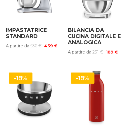
IMPASTATRICE
BILANCIA DA
STANDARD
CUCINA DIGITALE E
ANALOGICA
Il
Il
A partire da
536
€
439
€
Il
Il
A partire da
231
€
189
€
prezzo
prezzo
prezzo
prezz
originale
attuale
originale
attual
era:
è:
era:
è:
536 €.
439 €.
-18%
-18%
231 €.
189 €.