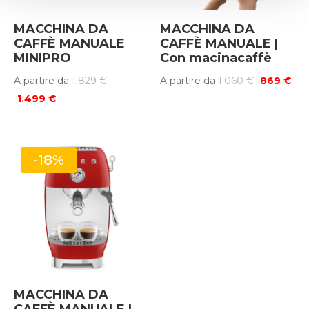
MACCHINA DA
MACCHINA DA
CAFFÈ MANUALE
CAFFÈ MANUALE |
MINIPRO
Con macinacaffè
Il
Il
Il
A partire da
1.829
€
A partire da
1.060
€
869
€
Il
prezzo
prezzo
pre
1.499
€
prezzo
originale
originale
att
attuale
era:
era:
è:
è:
1.829 €.
1.060 €.
869
-18%
1.499 €.
MACCHINA DA
CAFFÈ MANUALE |