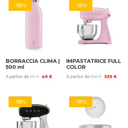
-18%
-18%
BORRACCIA CLIMA |
IMPASTATRICE FULL
500 ml
COLOR
Il
Il
Il
Il
A partire da
60
€
49
€
A partire da
658
€
539
€
prezzo
prezzo
prezzo
prez
originale
attuale
originale
attua
era:
è:
era:
è:
-18%
-18%
60 €.
49 €.
658 €.
539 €