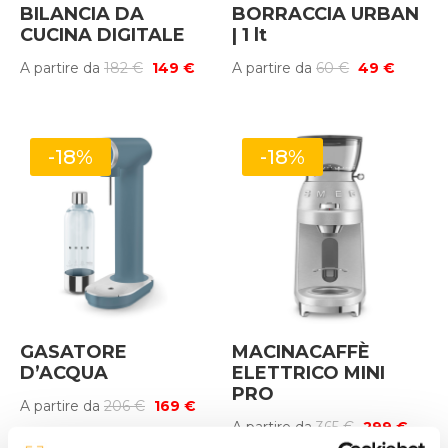
BILANCIA DA
BORRACCIA URBAN
CUCINA DIGITALE
| 1 lt
Il
Il
Il
Il
A partire da
182
€
149
€
A partire da
60
€
49
€
prezzo
prezzo
prezzo
prezzo
originale
attuale
originale
attuale
era:
è:
era:
è:
-18%
-18%
182 €.
149 €.
60 €.
49 €.
GASATORE
MACINACAFFÈ
D’ACQUA
ELETTRICO MINI
PRO
Il
Il
A partire da
206
€
169
€
Il
Il
A partire da
365
€
299
€
prezzo
prezzo