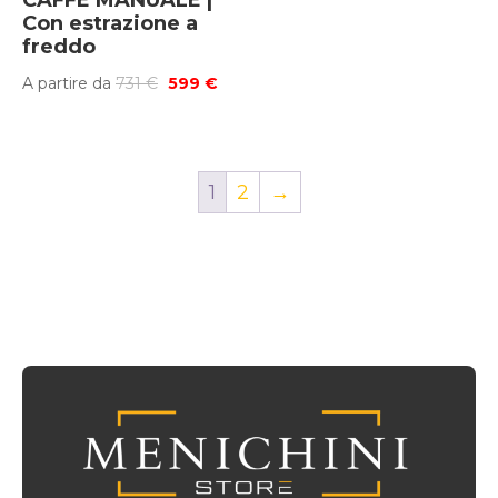
Con estrazione a
freddo
Il
Il
A partire da
731
€
599
€
prezzo
prezzo
originale
attuale
era:
è:
1
2
→
731 €.
599 €.