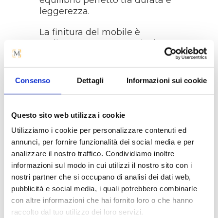
equilibrio perfetto tra durata e
leggerezza.
La finitura del mobile è
realizzata con una particolare
laccatura artigianale in avorio
antico, oltre ad essere
arricchito da ornamenti
Consenso
Dettagli
Informazioni sui cookie
realizzati a mano in ocra
anticato.
Questo sito web utilizza i cookie
Le superfici sono cerate a
Utilizziamo i cookie per personalizzare contenuti ed
mano, una tecnica che non
solo migliora l’aspetto estetico,
annunci, per fornire funzionalità dei social media e per
ma offre anche una protezione
analizzare il nostro traffico. Condividiamo inoltre
extra al legno, rendendolo più
informazioni sul modo in cui utilizzi il nostro sito con i
resistente nel tempo.
nostri partner che si occupano di analisi dei dati web,
pubblicità e social media, i quali potrebbero combinarle
MISURE
:
con altre informazioni che hai fornito loro o che hanno
raccolto dal tuo utilizzo dei loro servizi.