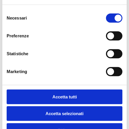
Larghezza: 160 cm
Profondità: 50 cm
Selezione
Necessari
del
Altezza: 221 cm
consenso
Preferenze
Statistiche
Marketing
La tua casa merita il 
meglio, anche nel servizio.
Accetta tutti
Accetta selezionati