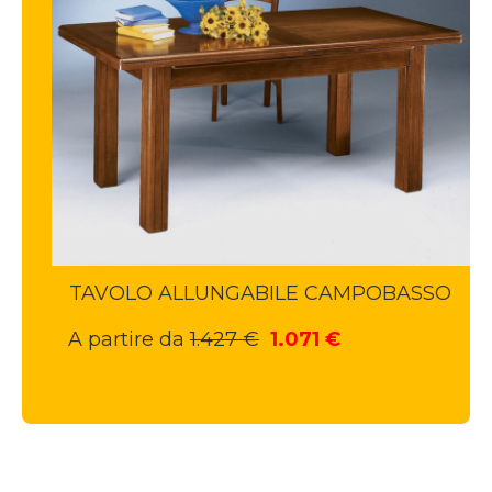
TAVOLO ALLUNGABILE CAMPOBASSO
Il
Il
A partire da
1.427
€
1.071
€
prezzo
prezzo
originale
attuale
era:
è:
1.427 €.
1.071 €.