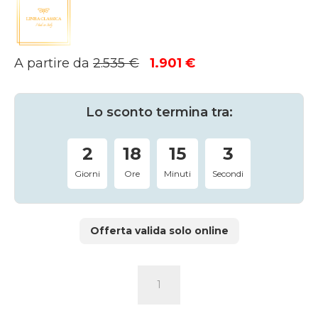
Il
Il
A partire da
2.535
€
1.901
€
prezzo
prezzo
originale
attuale
era:
è:
Lo sconto termina tra:
2.535 €.
1.901 €.
2
18
15
2
Giorni
Ore
Minuti
Secondi
Offerta valida solo online
VETRINA
DETROIT
quantità