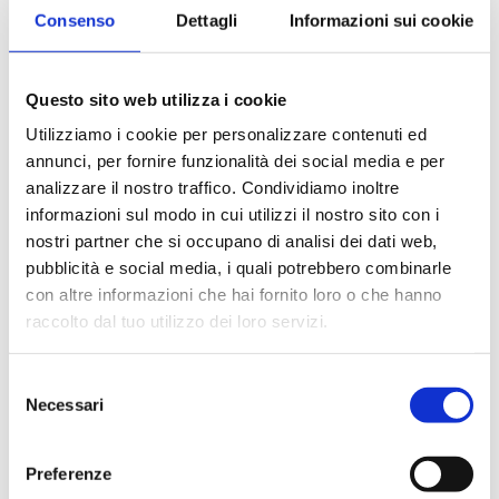
di due pouf
James
si distingue
Consenso
Dettagli
Informazioni sui cookie
come un’opzione
d’arredamento ideale per chi
cerca stile, comfort e praticità
Questo sito web utilizza i cookie
in un’unica soluzione.
Utilizziamo i cookie per personalizzare contenuti ed
MISURE
annunci, per fornire funzionalità dei social media e per
– Alto
analizzare il nostro traffico. Condividiamo inoltre
Diametro: 36 cm
informazioni sul modo in cui utilizzi il nostro sito con i
Altezza: 44 cm
nostri partner che si occupano di analisi dei dati web,
pubblicità e social media, i quali potrebbero combinarle
– Basso
con altre informazioni che hai fornito loro o che hanno
Diametro: 31,5 cm
raccolto dal tuo utilizzo dei loro servizi.
Altezza: 38 cm
Selezione
Necessari
del
consenso
Preferenze