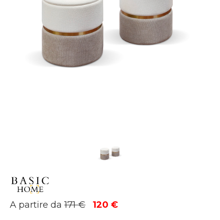
Il
Il
A partire da
171
€
120
€
prezzo
prezzo