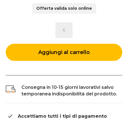
originale
attuale
Offerta valida solo online
era:
è:
171 €.
120 €.
SET
POUF
JAMES
quantità
Aggiungi al carrello
Consegna in 10-15 giorni lavorativi salvo
temporanea indisponibilità del prodotto.
Accettiamo tutti i tipi di
pagamento