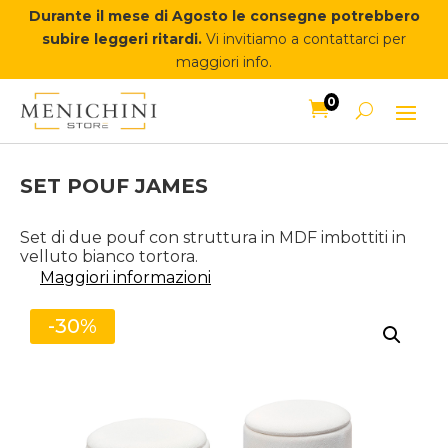
Durante il mese di Agosto le consegne potrebbero
subire leggeri ritardi.
Vi invitiamo a contattarci per
maggiori info.
0

SET POUF JAMES
Set di due pouf con struttura in MDF imbottiti in
velluto bianco tortora.
Maggiori informazioni
-30%