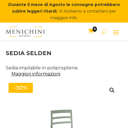
Durante il mese di Agosto le consegne potrebbero
subire leggeri ritardi.
Vi invitiamo a contattarci per
maggiori info.
0

SEDIA SELDEN
Sedia impilabile in polipropilene.
Maggiori informazioni
-30%