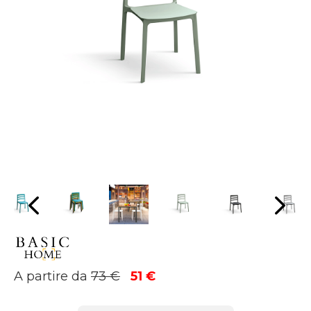
Il
Il
A partire da
73
€
51
€
prezzo
prezzo
originale
attuale