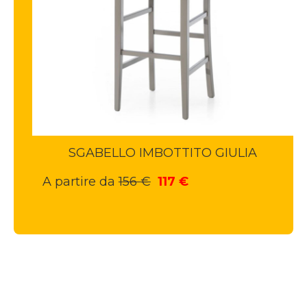
SGABELLO IMBOTTITO GIULIA
Il
Il
A partire da
156
€
117
€
prezzo
prezzo
originale
attuale
era:
è:
156 €.
117 €.