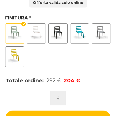
Offerta valida solo online
era:
è:
73 €.
51 €.
FINITURA
*
Totale ordine:
292 €
204 €
SEDIA
SELDEN
quantità