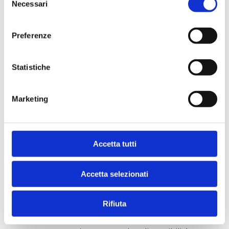
Necessari
del
Altezza: 80 cm
consenso
Altezza seduta: 45 cm
Preferenze
Statistiche
Marketing
La tua casa merita il 
meglio, anche nel servizio.
Accetta tutti
Accetta selezionati
Rifiuta
Velocità