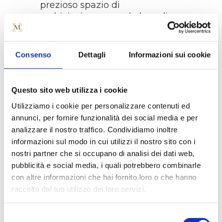
prezioso spazio di
archiviazione quando le sedie
non sono in uso, rendendola
ideale per ambienti in cui lo
spazio è limitato o che
Consenso
Dettagli
Informazioni sui cookie
richiedono frequenti
cambiamenti di layout.
Il polipropilene utilizzato per la
Questo sito web utilizza i cookie
costruzione della sedia
Selden
Utilizziamo i cookie per personalizzare contenuti ed
è anche resistente alle
annunci, per fornire funzionalità dei social media e per
intemperie, il che la rende
adatta sia per interni che per
analizzare il nostro traffico. Condividiamo inoltre
esterni. Questa versatilità la
informazioni sul modo in cui utilizzi il nostro sito con i
rende perfetta per caffetterie,
nostri partner che si occupano di analisi dei dati web,
ristoranti, bar e spazi esterni
pubblicità e social media, i quali potrebbero combinarle
come giardini e terrazze.
con altre informazioni che hai fornito loro o che hanno
raccolto dal tuo utilizzo dei loro servizi.
MISURE
Larghezza: 45 cm
Selezione
Profondità: 45 cm