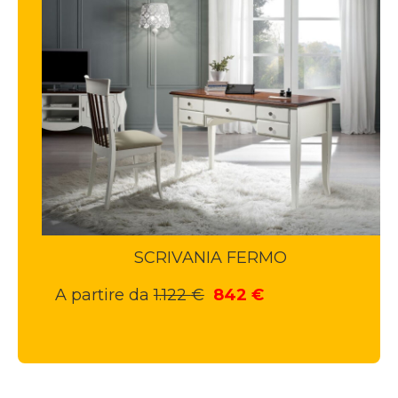
SCRIVANIA FERMO
Il
Il
A partire da
1.122
€
842
€
prezzo
prezzo
originale
attuale
era:
è:
1.122 €.
842 €.