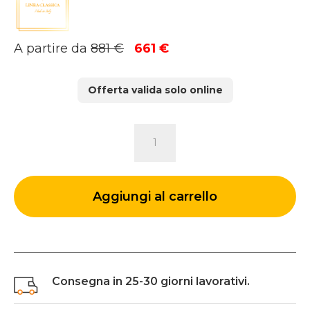
Il
Il
A partire da
881
€
661
€
prezzo
prezzo
originale
attuale
Offerta valida solo online
era:
è:
881 €.
661 €.
LIBRERIA
STRASBURGO
quantità
Aggiungi al carrello
Consegna in 25-30 giorni lavorativi.