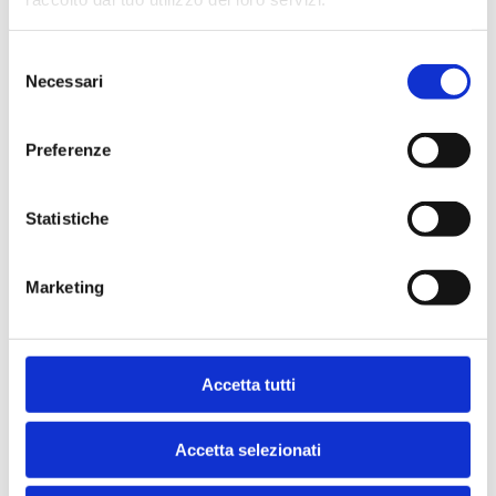
Velocità
Selezione
Partenza in 48 ore, salvo disponibilità
Necessari
del
consenso
Preferenze
Statistiche
Marketing
Assistenza
Assistenza con Chat 
Accetta tutti
e Telefono
Accetta selezionati