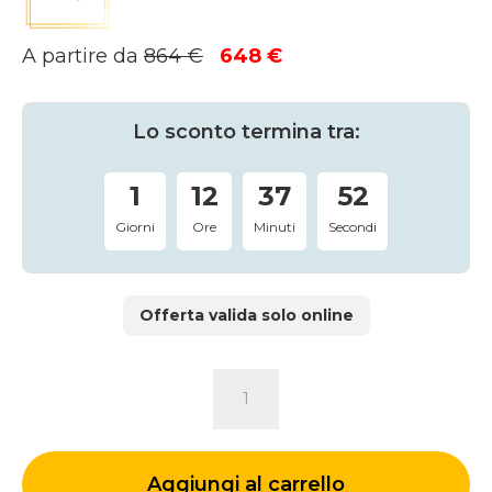
Il
Il
A partire da
864
€
648
€
prezzo
prezzo
originale
attuale
era:
è:
Lo sconto termina tra:
864 €.
648 €.
1
12
37
51
Giorni
Ore
Minuti
Secondi
Offerta valida solo online
LIBRERIA
MARSIGLIA
quantità
Aggiungi al carrello