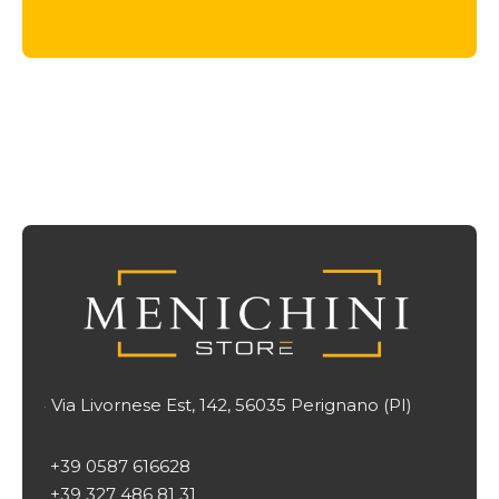
originale
attuale
era:
è:
2.086 €.
1.565 €.
Via Livornese Est, 142, 56035 Perignano (PI)

+39 0587 616628
+39 327 486 81 31