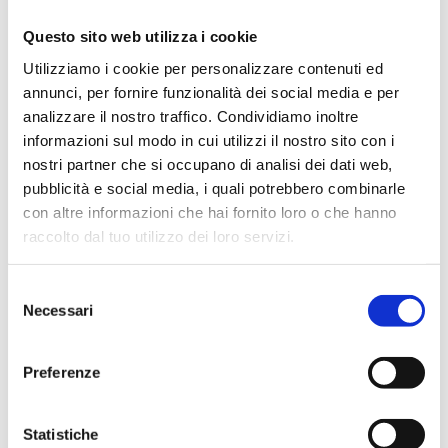
MISURE
:
Questo sito web utilizza i cookie
Utilizziamo i cookie per personalizzare contenuti ed
Larghezza: 100 cm
annunci, per fornire funzionalità dei social media e per
Profondità: 40 cm
analizzare il nostro traffico. Condividiamo inoltre
informazioni sul modo in cui utilizzi il nostro sito con i
Altezza: 194 cm
nostri partner che si occupano di analisi dei dati web,
pubblicità e social media, i quali potrebbero combinarle
Distanza tra i ripiani: 33 cm
con altre informazioni che hai fornito loro o che hanno
raccolto dal tuo utilizzo dei loro servizi.
Selezione
Necessari
del
consenso
La tua casa merita il 
Preferenze
meglio, anche nel servizio.
Statistiche