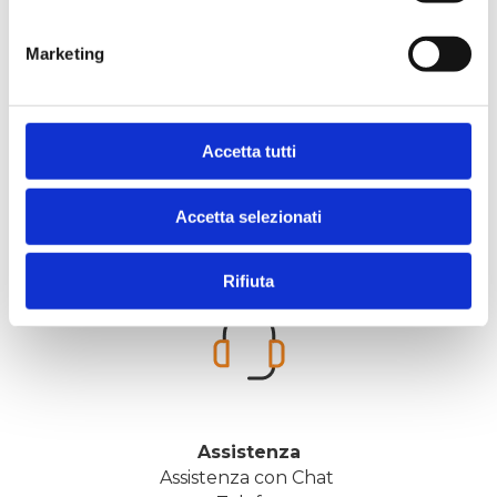
Marketing
Accetta tutti
Velocità
Partenza in 48 ore, salvo disponibilità
Accetta selezionati
Rifiuta
Assistenza
Assistenza con Chat 