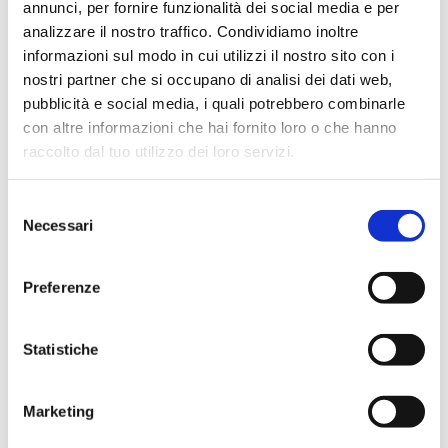
annunci, per fornire funzionalità dei social media e per
Rete materasso: 165×195
analizzare il nostro traffico. Condividiamo inoltre
informazioni sul modo in cui utilizzi il nostro sito con i
nostri partner che si occupano di analisi dei dati web,
pubblicità e social media, i quali potrebbero combinarle
con altre informazioni che hai fornito loro o che hanno
raccolto dal tuo utilizzo dei loro servizi.
La tua casa merita il 
Selezione
meglio, anche nel servizio.
Necessari
del
consenso
Preferenze
Statistiche
Marketing
Velocità
Partenza in 48 ore, salvo disponibilità