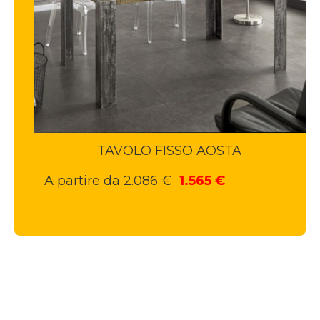
TAVOLO FISSO AOSTA
Il
Il
A partire da
2.086
€
1.565
€
prezzo
prezzo
originale
attuale
era:
è:
2.086 €.
1.565 €.