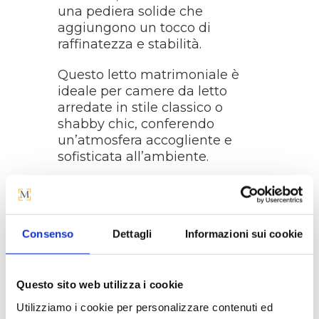
una pediera solide che
aggiungono un tocco di
raffinatezza e stabilità.
Questo letto matrimoniale è
ideale per camere da letto
arredate in stile classico o
shabby chic, conferendo
un’atmosfera accogliente e
sofisticata all’ambiente.
MISURE
:
Larghezza: 183 cm
Consenso
Dettagli
Informazioni sui cookie
Profondità: 214 cm
Altezza Testata: 110 cm
Questo sito web utilizza i cookie
Utilizziamo i cookie per personalizzare contenuti ed
Altezza Pediera: 60 cm