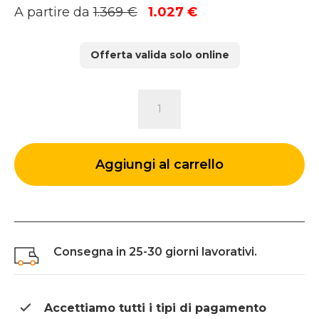
Il
Il
A partire da
1.369
€
1.027
€
prezzo
prezzo
originale
attuale
Offerta valida solo online
era:
è:
1.369 €.
1.027 €.
LETTO
MATRIMONIALE
ANDORRA
quantità
Aggiungi al carrello
Consegna in 25-30 giorni lavorativi.
Accettiamo tutti i tipi di
pagamento