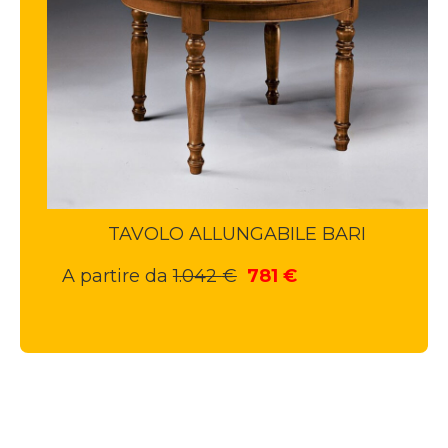
TAVOLO ALLUNGABILE BARI
Il
Il
A partire da
1.042
€
781
€
prezzo
prezzo
originale
attuale
era:
è:
1.042 €.
781 €.