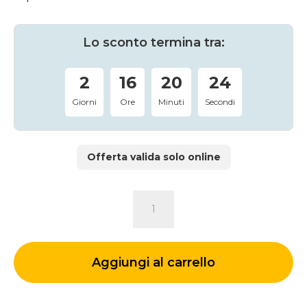
prezzo
prezzo
originale
attuale
era:
è:
Lo sconto termina tra:
1.066 €.
800 €.
2
16
20
24
Giorni
Ore
Minuti
Secondi
Offerta valida solo online
COMÒ
OSLO
quantità
Aggiungi al carrello