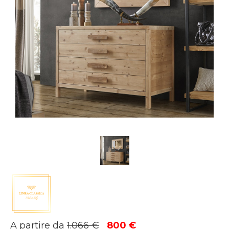
Il
Il
A partire da
1.066
€
800
€