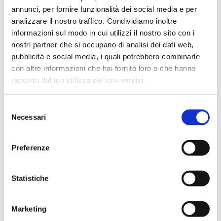
Profondità: 55 cm
annunci, per fornire funzionalità dei social media e per
analizzare il nostro traffico. Condividiamo inoltre
Altezza: 80 cm
informazioni sul modo in cui utilizzi il nostro sito con i
nostri partner che si occupano di analisi dei dati web,
pubblicità e social media, i quali potrebbero combinarle
con altre informazioni che hai fornito loro o che hanno
raccolto dal tuo utilizzo dei loro servizi.
Selezione
La tua casa merita il 
Necessari
del
meglio, anche nel servizio.
consenso
Preferenze
Statistiche
Marketing
Velocità