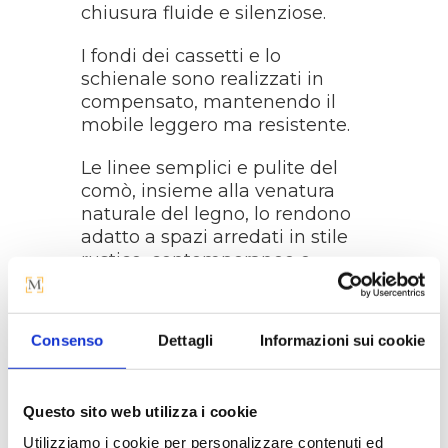
chiusura fluide e silenziose.
I fondi dei cassetti e lo
schienale sono realizzati in
compensato, mantenendo il
mobile leggero ma resistente.
Le linee semplici e pulite del
comò, insieme alla venatura
naturale del legno, lo rendono
adatto a spazi arredati in stile
rustico, contemporaneo o
nordico, aggiungendo un tocco
di autenticità e calore alla
stanza.
Consenso
Dettagli
Informazioni sui cookie
MISURE
:
Questo sito web utilizza i cookie
Larghezza: 120 cm
Utilizziamo i cookie per personalizzare contenuti ed