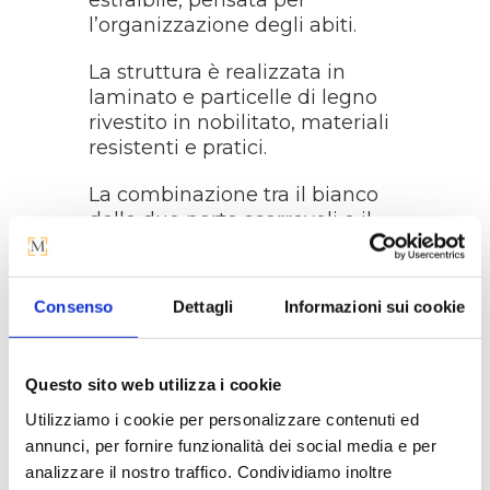
l’organizzazione degli abiti.
La struttura è realizzata in
laminato e particelle di legno
rivestito in nobilitato, materiali
resistenti e pratici.
La combinazione tra il bianco
delle due porte scorrevoli e il
rovere della struttura crea un
contrasto piacevole adatto ad
ogni ambiente.
Consenso
Dettagli
Informazioni sui cookie
MISURE
:
Larghezza: 120 cm
Questo sito web utilizza i cookie
Profondità: 50 cm
Altezza: 200 cm
Utilizziamo i cookie per personalizzare contenuti ed
annunci, per fornire funzionalità dei social media e per
analizzare il nostro traffico. Condividiamo inoltre