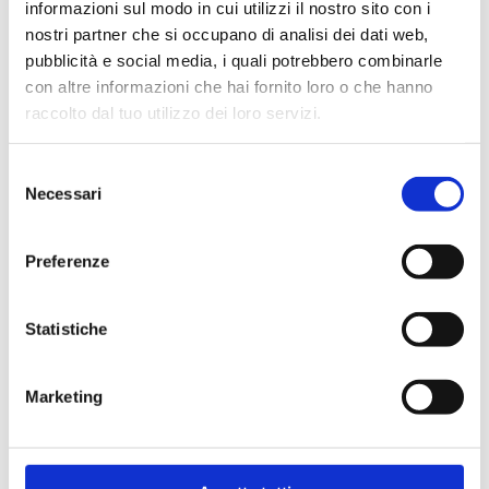
informazioni sul modo in cui utilizzi il nostro sito con i
nostri partner che si occupano di analisi dei dati web,
pubblicità e social media, i quali potrebbero combinarle
con altre informazioni che hai fornito loro o che hanno
La tua casa merita il 
raccolto dal tuo utilizzo dei loro servizi.
meglio, anche nel servizio.
Selezione
Necessari
del
consenso
Preferenze
Statistiche
Velocità
Partenza in 48 ore, salvo disponibilità
Marketing