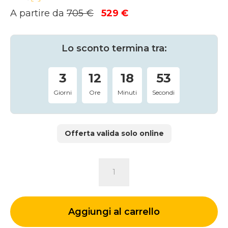
Il
Il
A partire da
705
€
529
€
prezzo
prezzo
originale
attuale
era:
è:
Lo sconto termina tra:
705 €.
529 €.
3
12
18
53
Giorni
Ore
Minuti
Secondi
Offerta valida solo online
ARMADIO
IRIDE
quantità
Aggiungi al carrello