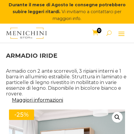
Durante il mese di Agosto le consegne potrebbero
subire leggeri ritardi.
Vi invitiamo a contattarci per
maggiori info.
0

ARMADIO IRIDE
Armadio con 2 ante scorrevoli, 3 ripiani interni e 1
barra in alluminio estraibile. Struttura in laminato e
particelle di legno rivestito in nobilitato in varie
essenze di legno. Disponibile in bicolore bianco e
rovere.
Maggiori informazioni
-25%