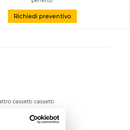
perfetto.
Richiedi preventivo
tro cassetti cassetti
egno impiallacciato,