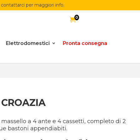
 contattarci per maggiori info.
0

Elettrodomestici
Pronta consegna
 CROAZIA
massello a 4 ante e 4 cassetti, completo di 2
due bastoni appendiabiti.