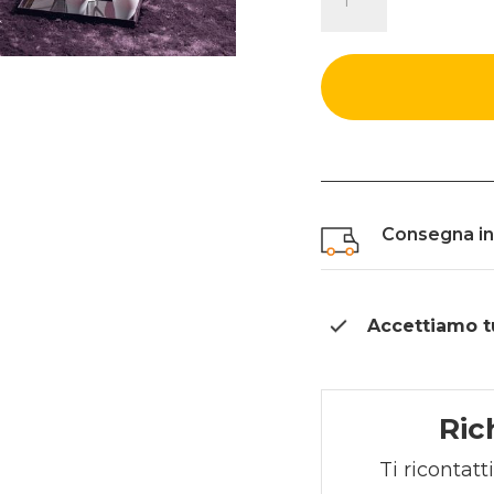
CROAZIA
quantità
Consegna in 
Accettiamo tut
Ric
Ti ricontatt