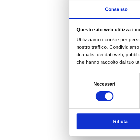
Consenso
La struttura, le cornici
massello, conferendo 
Questo sito web utilizza i c
Lo schienale e i fondi
Utilizziamo i cookie per perso
La finitura del mobile 
nostro traffico. Condividiamo 
antico, oltre ad essere
di analisi dei dati web, pubbl
che hanno raccolto dal tuo uti
MISURE
:
Selezione
Larghezza: 243 cm
Necessari
del
Profondità: 63 cm
consenso
Altezza: 217 cm
Rifiuta