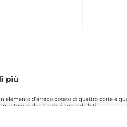
i più
n elemento d’arredo dotato di quattro porte e quat
ani interni e due bastoni appendiabiti.
 il fondo e il cappello sono in pannello in fibra di l
 e durata.