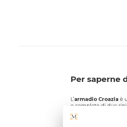
Per saperne d
L’
armadio Croazia
è u
e completo di due ripi
I fianchi, la tramezza,
garantendo robustezza