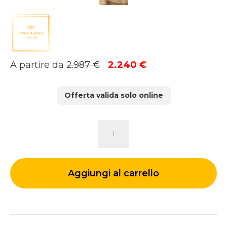
Il
Il
A partire da
2.987
€
2.240
€
prezzo
prezzo
originale
attuale
Offerta valida solo online
era:
è:
2.987 €.
2.240 €.
ARMADIO
FINLANDIA
quantità
Aggiungi al carrello