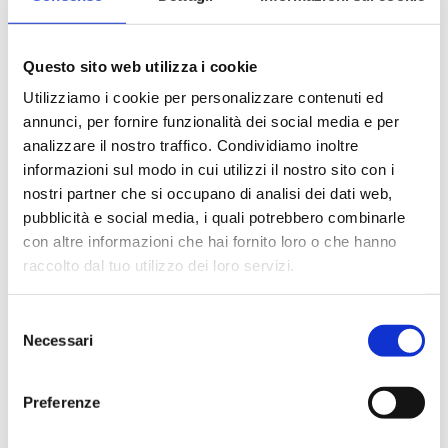
Il mobile è cerato a mano per
conferirgli un aspetto lucido e
Questo sito web utilizza i cookie
raffinato.
Utilizziamo i cookie per personalizzare contenuti ed
annunci, per fornire funzionalità dei social media e per
MISURE
:
analizzare il nostro traffico. Condividiamo inoltre
informazioni sul modo in cui utilizzi il nostro sito con i
Larghezza: 184 cm
nostri partner che si occupano di analisi dei dati web,
Profondità: 60 cm
pubblicità e social media, i quali potrebbero combinarle
con altre informazioni che hai fornito loro o che hanno
Altezza: 217 cm
raccolto dal tuo utilizzo dei loro servizi.
Selezione
Necessari
del
consenso
Preferenze
La tua casa merita il 