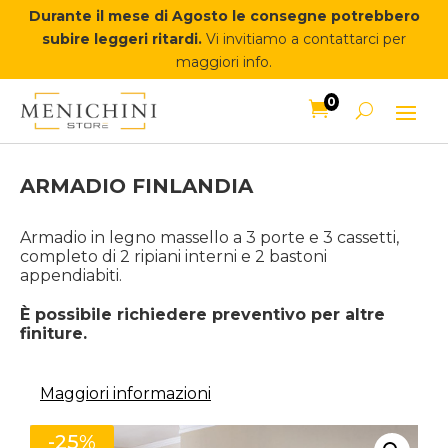
Durante il mese di Agosto le consegne potrebbero
subire leggeri ritardi.
Vi invitiamo a contattarci per
maggiori info.
0

ARMADIO FINLANDIA
Armadio in legno massello a 3 porte e 3 cassetti,
completo di 2 ripiani interni e 2 bastoni
appendiabiti.
È possibile richiedere preventivo per altre
finiture.
Maggiori informazioni
-25%