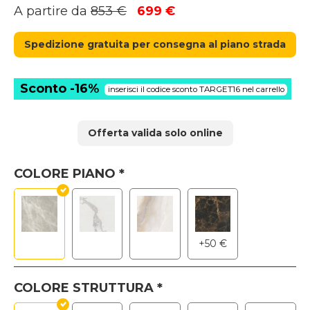
Il
Il
A partire da
853
€
699
€
prezzo
prezzo
originale
attuale
Spedizione gratuita per consegna al piano strada
era:
è:
853 €.
699 €.
Sconto -16%
inserisci il codice sconto TARGET16 nel carrello
Offerta valida solo online
COLORE PIANO
*
+
50
€
COLORE STRUTTURA
*