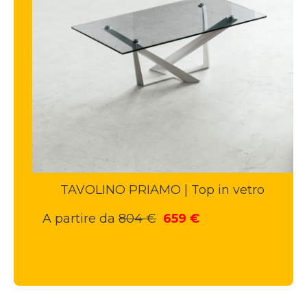
TAVOLINO PRIAMO | Top in vetro
Il
Il
A partire da
804
€
659
€
prezzo
prezzo
originale
attuale
era:
è:
804 €.
659 €.