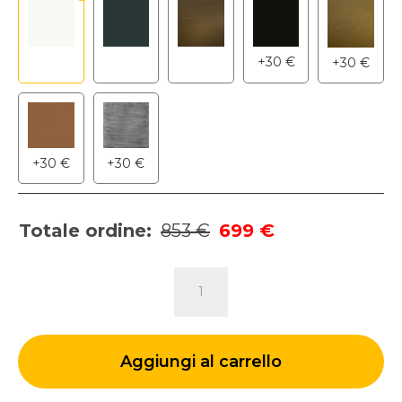
+
30
€
+
30
€
+
30
€
+
30
€
Totale ordine:
853 €
699 €
TAVOLINO
PRIAMO
|
Top
in
Aggiungi al carrello
grès
quantità