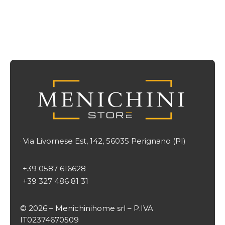
Via Livornese Est, 142, 56035 Perignano (PI)

+39 0587 616628
+39 327 486 81 31
© 2026 – Menichinihome srl – P.IVA
IT02374670509