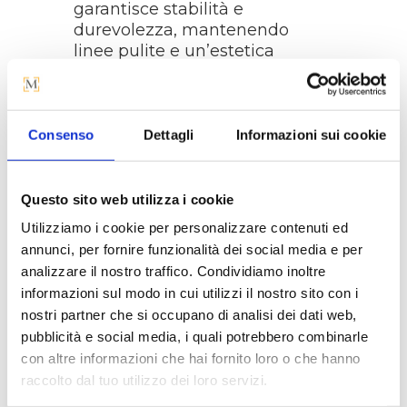
garantisce stabilità e
durevolezza, mantenendo
linee pulite e un’estetica
moderna che si adatta
facilmente a diversi stili di
arredamento.
Consenso
Dettagli
Informazioni sui cookie
Il piano in grès porcellanato è
uno dei suoi elementi distintivi,
offrendo una superficie
Questo sito web utilizza i cookie
altamente resistente a graffi,
Utilizziamo i cookie per personalizzare contenuti ed
macchie e calore.
annunci, per fornire funzionalità dei social media e per
analizzare il nostro traffico. Condividiamo inoltre
Perfetto per essere posizionato
informazioni sul modo in cui utilizzi il nostro sito con i
accanto a divani o poltrone,
nostri partner che si occupano di analisi dei dati web,
offre una superficie pratica per
appoggiare libri, riviste,
pubblicità e social media, i quali potrebbero combinarle
bevande o oggetti decorativi.
con altre informazioni che hai fornito loro o che hanno
raccolto dal tuo utilizzo dei loro servizi.
DIMENSIONI
: