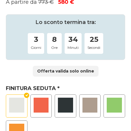
Il
Il
A partire da
773
€
580
€
prezzo
prezzo
originale
attuale
era:
è:
Lo sconto termina tra:
773 €.
580 €.
3
8
34
25
Giorni
Ore
Minuti
Secondi
Offerta valida solo online
FINITURA SEDUTA
*