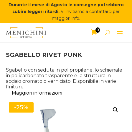
Durante il mese di Agosto le consegne potrebbero
subire leggeri ritardi.
Vi invitiamo a contattarci per
maggiori info.
0

SGABELLO RIVET PUNK
Sgabello con seduta in polipropilene, lo schienale
in policarbonato trasparente e la struttura in
acciaio cromato o verniciato. Disponibile in varie
finiture.
Maggiori informazioni
-25%