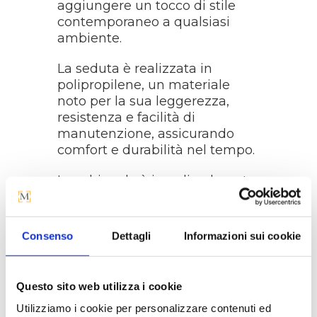
aggiungere un tocco di stile
contemporaneo a qualsiasi
ambiente.
La seduta è realizzata in
polipropilene, un materiale
noto per la sua leggerezza,
resistenza e facilità di
manutenzione, assicurando
comfort e durabilità nel tempo.
Lo schienale è in policarbonato
trasparente, che conferisce allo
sgabello un aspetto elegante e
arioso.
Consenso
Dettagli
Informazioni sui cookie
La struttura è in acciaio,
disponibile in due varianti:
Questo sito web utilizza i cookie
cromato, che dona un aspetto
lucido e sofisticato, o verniciato,
Utilizziamo i cookie per personalizzare contenuti ed