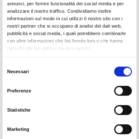
che offre una varietà di colori
annunci, per fornire funzionalità dei social media e per
per adattarsi a diverse
analizzare il nostro traffico. Condividiamo inoltre
esigenze stilistiche.
informazioni sul modo in cui utilizzi il nostro sito con i
nostri partner che si occupano di analisi dei dati web,
Lo sgabello è disponibile in
pubblicità e social media, i quali potrebbero combinarle
varie finiture, permettendo una
con altre informazioni che hai fornito loro o che hanno
personalizzazione che lo rende
raccolto dal tuo utilizzo dei loro servizi.
adatto a diverse estetiche e
ambienti.
Selezione
Necessari
MISURE
:
del
Larghezza: 44,5 cm |
consenso
Profondità: 47 cm | Altezza
Preferenze
seduta: 54 cm | Altezza: 89
cm
Statistiche
Larghezza: 44,5 cm |
Profondità: 47 cm | Altezza
seduta: 80 cm | Altezza: 114
Marketing
cm