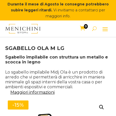
Durante il mese di Agosto le consegne potrebbero
subire leggeri ritardi.
Vi invitiamo a contattarci per
maggiori info.
0

SGABELLO OLA M LG
Sgabello impilabile con struttura un metallo e
scocca in legno
Lo sgabello impilabile Midj Ola è un prodotto di
arredo che vi permetterà di arricchire in maniera
minimale gli spazi interni della vostra casa o per
ambienti espositivi e commerciali.
Maggiori informazioni
-15%