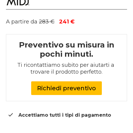
Il
Il
A partire da
283
€
241
€
prezzo
prezzo
originale
attuale
era:
è:
Preventivo su misura in
283 €.
241 €.
pochi minuti.
Ti ricontattiamo subito per aiutarti a 
trovare il prodotto perfetto.
Richiedi preventivo
Accettiamo tutti i tipi di
pagamento