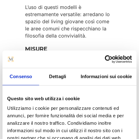
L’uso di questi modelli è
estremamente versatile: arredano lo
spazio del living giovane così come
le aree comuni che rispecchiano la
filosofia della convivialità.
MISURE
Larghezza: 50 cm
Altezza: 90 | 100 cm
Altezza seduta: 65 | 75 cm
Consenso
Dettagli
Informazioni sui cookie
Profondità: 51 cm
Questo sito web utilizza i cookie
Utilizziamo i cookie per personalizzare contenuti ed
annunci, per fornire funzionalità dei social media e per
analizzare il nostro traffico. Condividiamo inoltre
La tua casa merita il 
informazioni sul modo in cui utilizzi il nostro sito con i
meglio, anche nel servizio.
nostri partner che si occupano di analisi dei dati web,