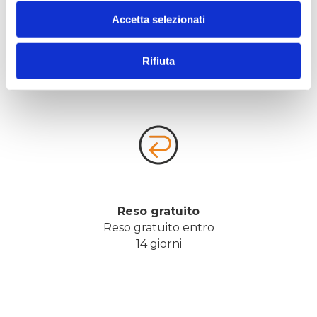
Assistenza
Accetta selezionati
Assistenza con Chat 
e Telefono
Rifiuta
Reso gratuito
Reso gratuito entro
14 giorni