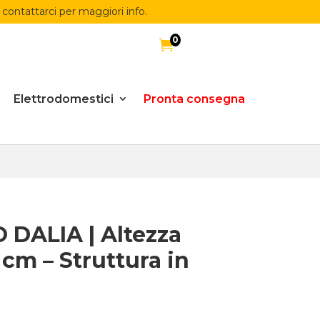
 contattarci per maggiori info.
0

Elettrodomestici
Pronta consegna
DALIA | Altezza
cm – Struttura in