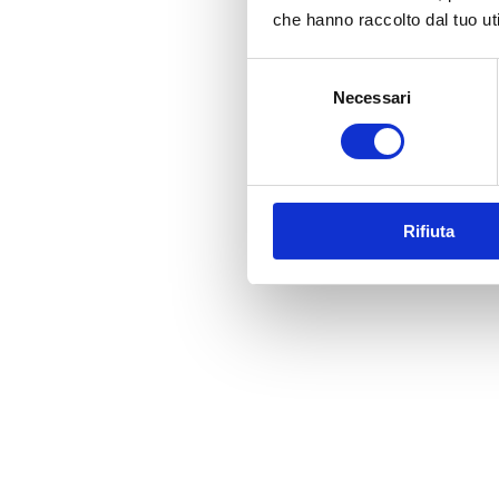
che hanno raccolto dal tuo uti
Selezione
Necessari
del
consenso
Rifiuta