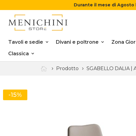
Durante il mese di Agosto 
Tavoli e sedie
Divani e poltrone
Zona Gio
Classica

Prodotto
SGABELLO DALIA | Al
-15%