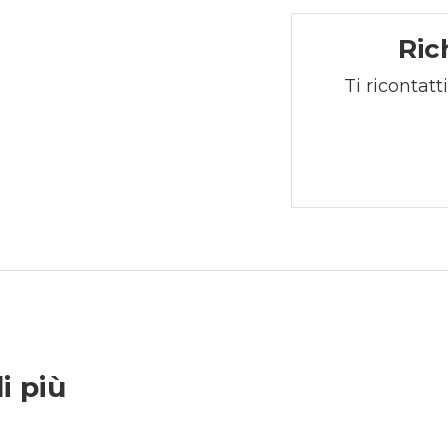
Ric
Ti ricontatt
i più