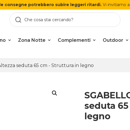
le consegne potrebbero subire leggeri ritardi.
Vi invitiamo a
rno
Zona Notte
Complementi
Outdoor
tezza seduta 65 cm - Struttura in legno
SGABELLO 
seduta 65 
legno