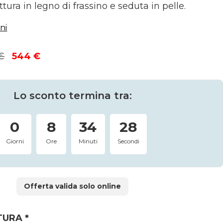
tura in legno di frassino e seduta in pelle.
ni
Il
Il
€
544
€
prezzo
prezzo
originale
attuale
era:
è:
Lo sconto termina tra:
640 €.
544 €.
0
8
34
28
Giorni
Ore
Minuti
Secondi
Offerta valida solo online
TURA
*