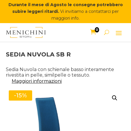
Durante il mese di Agosto le consegne potrebbero
subire leggeri ritardi.
Vi invitiamo a contattarci per
maggiori info.
0

SEDIA NUVOLA SB R
Sedia Nuvola con schienale basso interamente
rivestita in pelle, similpelle o tessuto.
Maggiori informazioni
-15%