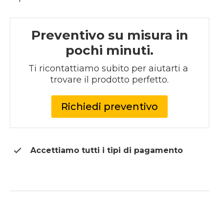
prezzo
prezzo
originale
attuale
era:
è:
Preventivo su misura in
296 €.
252 €.
pochi minuti.
Ti ricontattiamo subito per aiutarti a 
trovare il prodotto perfetto.
Richiedi preventivo
Accettiamo tutti i tipi di
pagamento