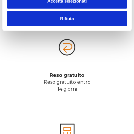
Accetta selezionati
e Telefono
Rifiuta
Reso gratuito
Reso gratuito entro
14 giorni