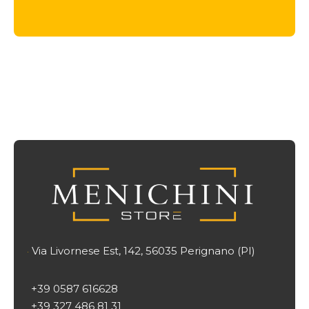
era:
è:
2.304 €.
1.889 €.
Via Livornese Est, 142, 56035 Perignano (PI)

+39 0587 616628
+39 327 486 81 31