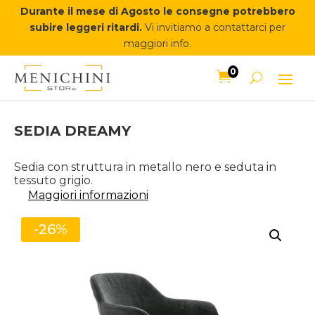
Durante il mese di Agosto le consegne potrebbero
subire leggeri ritardi.
Vi invitiamo a contattarci per
maggiori info.
0

SEDIA DREAMY
Sedia con struttura in metallo nero e seduta in
tessuto grigio.
Maggiori informazioni
-26%