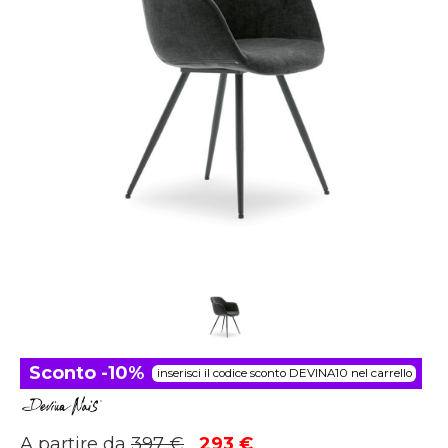
Sconto -10%
inserisci il codice sconto DEVINA10 nel carrello
Il
Il
A partire da
397
€
293
€