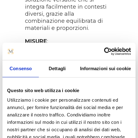
integra facilmente in contesti
diversi, grazie alla
combinazione equilibrata di
materiali e proporzioni.
MISURE
:
Larghezza: 58 cm
Profondità: 56 cm
Altezza: 83 cm
Consenso
Dettagli
Informazioni sui cookie
Questo sito web utilizza i cookie
Utilizziamo i cookie per personalizzare contenuti ed
annunci, per fornire funzionalità dei social media e per
La tua casa merita il 
analizzare il nostro traffico. Condividiamo inoltre
meglio, anche nel servizio.
informazioni sul modo in cui utilizzi il nostro sito con i
nostri partner che si occupano di analisi dei dati web,
pubblicità e social media, i quali potrebbero combinarle