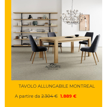
TAVOLO ALLUNGABILE MONTREAL
Il
Il
A partire da
2.304
€
1.889
€
prezzo
prezzo
originale
attuale