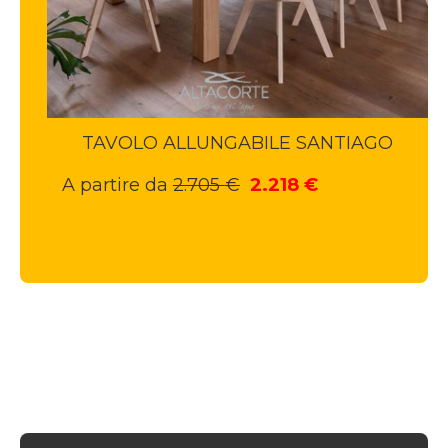
TAVOLO ALLUNGABILE SANTIAGO
Il
Il
A partire da
2.705
€
2.218
€
prezzo
prezzo
originale
attuale
era:
è:
2.705 €.
2.218 €.