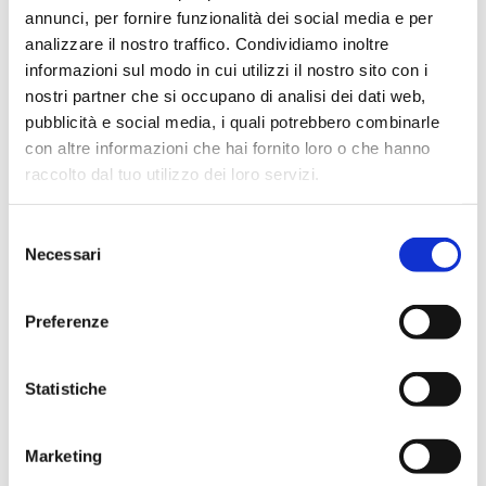
pensata per offrire comfort e
annunci, per fornire funzionalità dei social media e per
una superficie facile da
analizzare il nostro traffico. Condividiamo inoltre
mantenere.
informazioni sul modo in cui utilizzi il nostro sito con i
nostri partner che si occupano di analisi dei dati web,
Le proporzioni contenute e il
pubblicità e social media, i quali potrebbero combinarle
design essenziale permettono
con altre informazioni che hai fornito loro o che hanno
un inserimento versatile in
raccolto dal tuo utilizzo dei loro servizi.
ambienti arredati con gusto
contemporaneo o più classico.
Selezione
Necessari
MISURE
:
del
consenso
Larghezza: 58 cm
Preferenze
Profondità: 58 cm
Statistiche
Altezza: 77 cm
Altezza seduta: 47 cm
Marketing