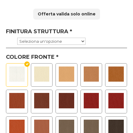
prezzo
prezzo
originale
attuale
Offerta valida solo online
era:
è:
613 €.
521 €.
FINITURA STRUTTURA
*
COLORE FRONTE
*