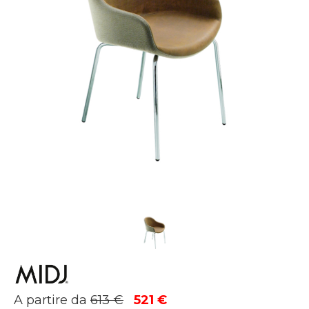
Il
Il
A partire da
613
€
521
€