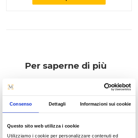
Per saperne di più
La
poltroncina Sonny
è una
seduta compatta e funzionale,
adatta a contesti residenziali,
Consenso
Dettagli
Informazioni sui cookie
sale riunioni o d’attesa.
La base sottile e resistente in
Questo sito web utilizza i cookie
metallo, verniciato o cromato,
sostiene una seduta in pelle,
Utilizziamo i cookie per personalizzare contenuti ed