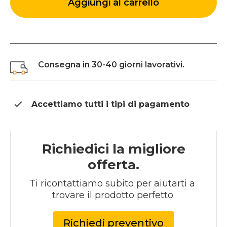
in
Aggiungi al carrello
metallo
quantità
Consegna in 30-40 giorni lavorativi.
Accettiamo tutti i tipi di
pagamento
Richiedici la migliore
offerta.
Ti ricontattiamo subito per aiutarti a 
trovare il prodotto perfetto.
Richiedi preventivo