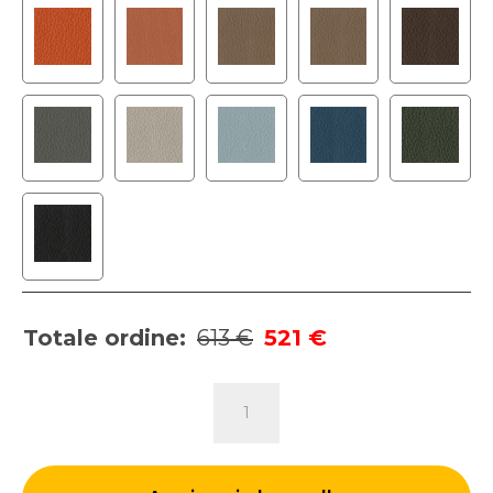
Totale ordine:
613 €
521 €
POLTRONCINA
SONNY
|
Gambe