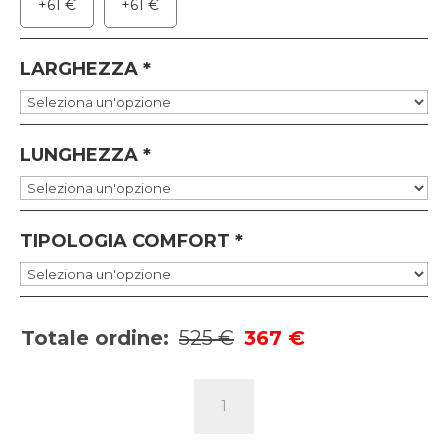
+
61
€
+
61
€
LARGHEZZA
*
LUNGHEZZA
*
TIPOLOGIA COMFORT
*
Totale ordine:
525 €
367 €
MATERASSO
SERENA
quantità