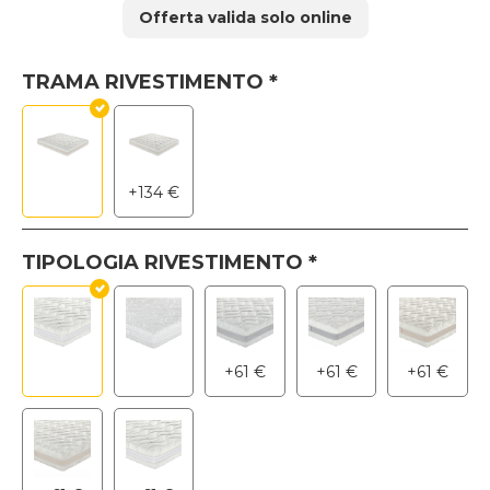
originale
attuale
Offerta valida solo online
era:
è:
525 €.
367 €.
TRAMA RIVESTIMENTO
*
+
134
€
TIPOLOGIA RIVESTIMENTO
*
+
61
€
+
61
€
+
61
€