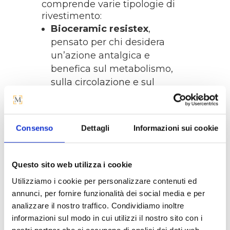
comprende varie tipologie di
rivestimento:
Bioceramic resistex
,
pensato per chi desidera
un’azione antalgica e
benefica sul metabolismo,
sulla circolazione e sul
recupero psicofisico, oltre a
proteggere dalle radiazioni
dannose UVA e UVB.
Consenso
Dettagli
Informazioni sui cookie
Silver coolmax
, pensato per
chi desidera un tessuto che
combatta i germi, prevenga i
Questo sito web utilizza i cookie
cattivi odori e favorisca il
Utilizziamo i cookie per personalizzare contenuti ed
riposo, grazie all’efficace
annunci, per fornire funzionalità dei social media e per
gestione dell’umidità
analizzare il nostro traffico. Condividiamo inoltre
corporea e la regolazione
informazioni sul modo in cui utilizzi il nostro sito con i
della temperatura.
nostri partner che si occupano di analisi dei dati web,