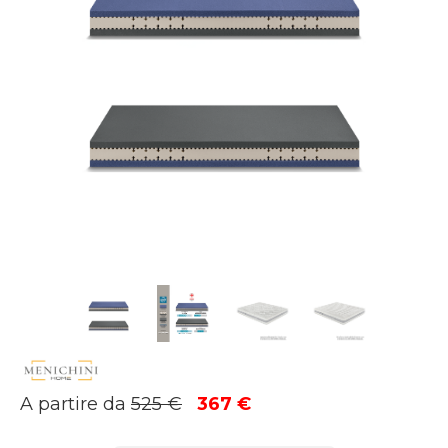
Il
Il
A partire da
525
€
367
€
prezzo
prezzo