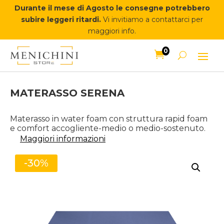
Durante il mese di Agosto le consegne potrebbero
subire leggeri ritardi.
Vi invitiamo a contattarci per
maggiori info.
0

MATERASSO SERENA
Materasso in water foam con struttura rapid foam
e comfort accogliente-medio o medio-sostenuto.
Maggiori informazioni
-30%