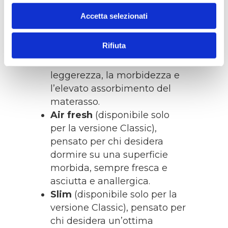
Bio cotone
, pensato per chi
Accetta selezionati
desidera un rivestimento al
100% biodegradabile,
Rifiuta
ecologico e riciclabile, in
modo da aumentare la
leggerezza, la morbidezza e
l’elevato assorbimento del
materasso.
Air fresh
(disponibile solo
per la versione Classic),
pensato per chi desidera
dormire su una superficie
morbida, sempre fresca e
asciutta e anallergica.
Slim
(disponibile solo per la
versione Classic), pensato per
chi desidera un’ottima