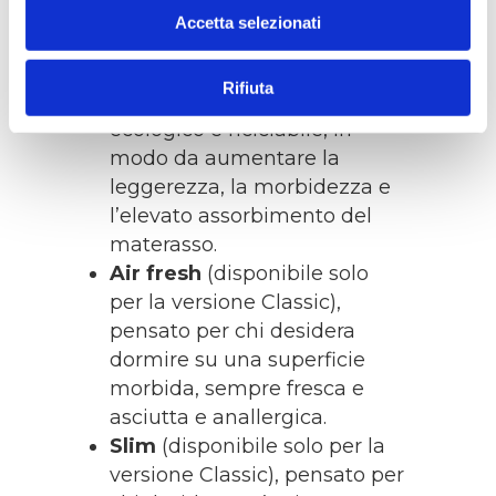
non attirare la polvere.
Accetta selezionati
Bio cotone
, pensato per chi
desidera un rivestimento al
Rifiuta
100% biodegradabile,
ecologico e riciclabile, in
modo da aumentare la
leggerezza, la morbidezza e
l’elevato assorbimento del
materasso.
Air fresh
(disponibile solo
per la versione Classic),
pensato per chi desidera
dormire su una superficie
morbida, sempre fresca e
asciutta e anallergica.
Slim
(disponibile solo per la
versione Classic), pensato per