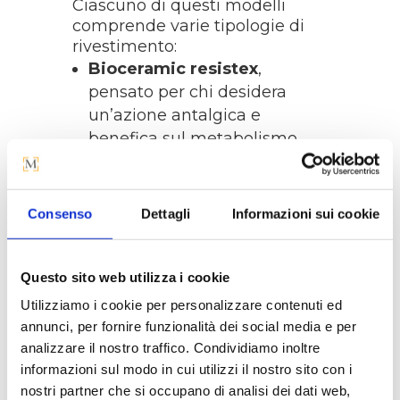
Ciascuno di questi modelli
comprende varie tipologie di
rivestimento:
Bioceramic resistex
,
pensato per chi desidera
un’azione antalgica e
benefica sul metabolismo,
sulla circolazione e sul
recupero psicofisico, oltre a
proteggere dalle radiazioni
Consenso
Dettagli
Informazioni sui cookie
dannose UVA e UVB.
Silver coolmax
, pensato per
chi desidera un tessuto che
Questo sito web utilizza i cookie
combatta i germi, prevenga i
Utilizziamo i cookie per personalizzare contenuti ed
cattivi odori e favorisca il
annunci, per fornire funzionalità dei social media e per
riposo, grazie all’efficace
analizzare il nostro traffico. Condividiamo inoltre
gestione dell’umidità
informazioni sul modo in cui utilizzi il nostro sito con i
nostri partner che si occupano di analisi dei dati web,
corporea e la regolazione