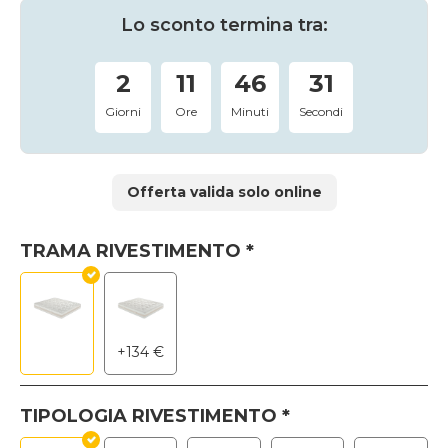
originale
attuale
era:
è:
Lo sconto termina tra:
598 €.
418 €.
2
11
46
30
Giorni
Ore
Minuti
Secondi
Offerta valida solo online
TRAMA RIVESTIMENTO
*
+
134
€
TIPOLOGIA RIVESTIMENTO
*