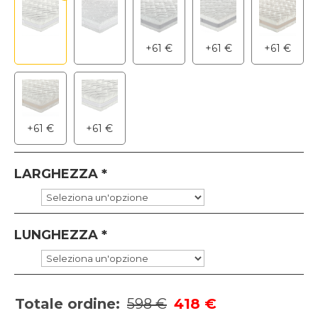
+
61
€
+
61
€
+
61
€
+
61
€
+
61
€
LARGHEZZA
*
LUNGHEZZA
*
Totale ordine:
598 €
418 €