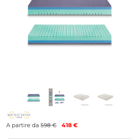
Il
Il
A partire da
598
€
418
€
prezzo
prezzo