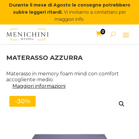
Durante il mese di Agosto le consegne potrebbero
subire leggeri ritardi.
Vi invitiamo a contattarci per
maggiori info.
0

MATERASSO AZZURRA
Materasso in memory foam mind con comfort
accogliente-medio.
Maggiori informazioni
-30%