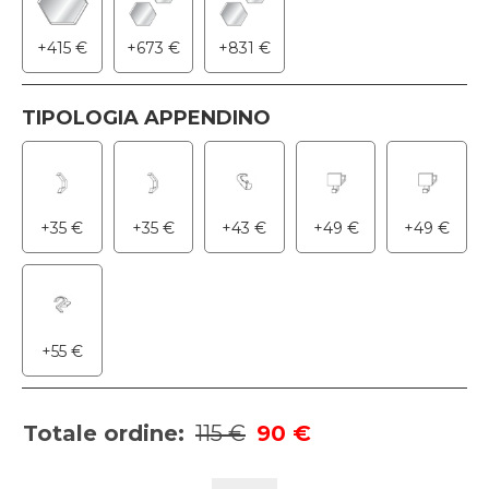
+
415
€
+
673
€
+
831
€
TIPOLOGIA APPENDINO
+
35
€
+
35
€
+
43
€
+
49
€
+
49
€
+
55
€
Totale ordine:
115 €
90 €
COMPOSIZIONE