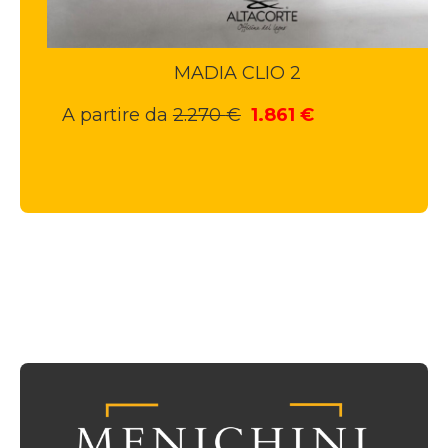
MADIA CLIO 2
Il
Il
A partire da
2.270
€
1.861
€
prezzo
prezzo
originale
attuale
era:
è:
2.270 €.
1.861 €.