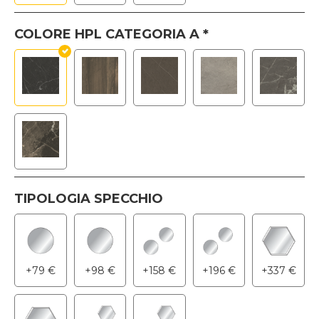
COLORE HPL CATEGORIA A
*
TIPOLOGIA SPECCHIO
+
79
€
+
98
€
+
158
€
+
196
€
+
337
€