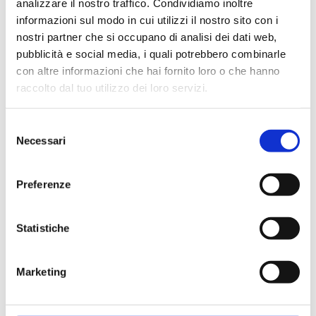
analizzare il nostro traffico. Condividiamo inoltre
e aggiungere un tocco di
informazioni sul modo in cui utilizzi il nostro sito con i
eleganza all’ambiente
nostri partner che si occupano di analisi dei dati web,
d’ingresso della tua casa. È
pubblicità e social media, i quali potrebbero combinarle
composto principalmente da
con altre informazioni che hai fornito loro o che hanno
mensole o libreria realizzate in
raccolto dal tuo utilizzo dei loro servizi.
HPL o Fenix stratificato,
materiali noti per la loro
resistenza e facilità di
Selezione
manutenzione.
Necessari
del
consenso
Offre la possibilità di scegliere
Preferenze
tra una o due specchiere con
telaio in alluminio a forma
esagonale, per un design
Statistiche
moderno e geometrico che
aggiunge un tocco
contemporaneo, oppure tra
Marketing
uno o due specchi lisci con
forma rotonda, per una scelta