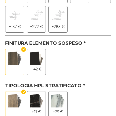
+
157
€
+
272
€
+
283
€
FINITURA ELEMENTO SOSPESO
*
+
42
€
TIPOLOGIA HPL STRATIFICATO
*
+
11
€
+
25
€