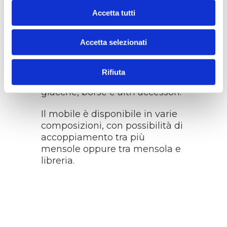
più classica e versatile, perfetta
per qualsiasi stile di
Accetta tutti
arredamento.
Accetta selezionati
Diversi appendini disponibili,
realizzati in metallo pressofuso,
offrono praticità e stile,
Rifiuta
permettendo di appendere
giacche, borse e altri accessori.
Il mobile è disponibile in varie
composizioni, con possibilità di
accoppiamento tra più
mensole oppure tra mensola e
libreria.