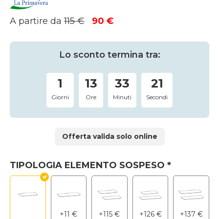
Il
Il
A partire da
115
€
90
€
prezzo
prezzo
originale
attuale
era:
è:
Lo sconto termina tra:
115 €.
90 €.
1
13
33
20
Giorni
Ore
Minuti
Secondi
Offerta valida solo online
TIPOLOGIA ELEMENTO SOSPESO
*
+
11
€
+
115
€
+
126
€
+
137
€