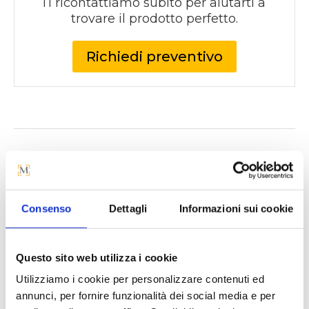
Ti ricontattiamo subito per aiutarti a 
trovare il prodotto perfetto.
Richiedi preventivo
Per saperne di più
Consenso
Dettagli
Informazioni sui cookie
Il
mobile da ingresso
Questo sito web utilizza i cookie
componibile Cross
è un
Utilizziamo i cookie per personalizzare contenuti ed
arredo versatile e moderno,
annunci, per fornire funzionalità dei social media e per
ideale per ottimizzare lo spazio